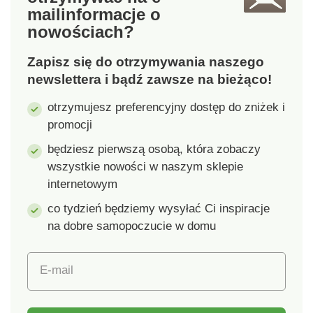
mail
informacje o
przechowywanych
przechowywanych
nowościach?
przyborów, będziesz
przyborów, będziesz
mieć łatwy przegląd.
mieć łatwy przegląd.
Zapisz się do otrzymywania naszego
Materiał: tworzywo
Materiał: tworzywo
sztuczne Wymiary:
sztuczne Wymiary:
newslettera i bądź zawsze na bieżąco!
275 x 400 x 55 mm
275 x 400 x 55 mm
otrzymujesz preferencyjny dostęp do zniżek i
promocji
będziesz pierwszą osobą, która zobaczy
wszystkie nowości w naszym sklepie
internetowym
co tydzień będziemy wysyłać Ci inspiracje
na dobre samopoczucie w domu
E-mail