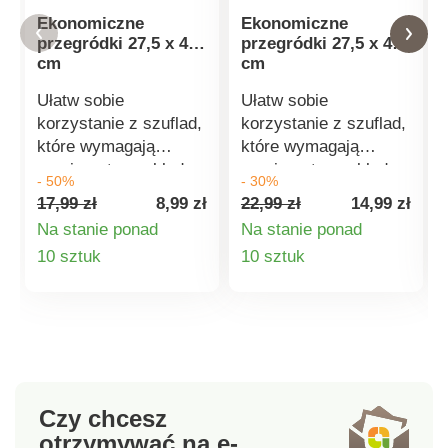
Ekonomiczne
Ekonomiczne
przegródki 27,5 x 40
przegródki 27,5 x 40
cm
cm
Ułatw sobie
Ułatw sobie
korzystanie z szuflad,
korzystanie z szuflad,
które wymagają
które wymagają
przejrzystego układu.
przejrzystego układu.
- 50%
- 30%
Dzięki przemyślanej i
Dzięki przemyślanej i
17,99 zł
8,99 zł
22,99 zł
14,99 zł
praktycznej
praktycznej
Na stanie ponad
Na stanie ponad
konstrukcji, nasz
konstrukcji, nasz
Szczegóły
Szczegóły
10 sztuk
10 sztuk
kredens jest dokładnie
kredens jest dokładnie
tym, czego potrzebuje
tym, czego potrzebuje
produktu
produktu
Twoja kuchnia.
Twoja kuchnia.
Zmieści się w nim
Zmieści się w nim
jeszcze więcej
jeszcze więcej
sztućców i przyborów
sztućców i przyborów
kuchennych niż
kuchennych niż
Czy chcesz
dotychczas. Pomimo
dotychczas. Pomimo
otrzymywać na e-
dużej liczby
dużej liczby