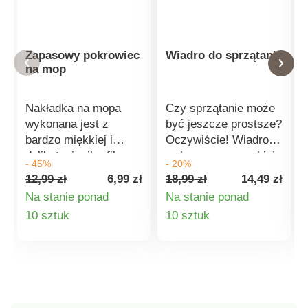
Zapasowy pokrowiec
Wiadro do sprzątania
na mop
Nakładka na mopa
Czy sprzątanie może
wykonana jest z
być jeszcze prostsze?
bardzo miękkiej i
Oczywiście! Wiadro
delikatnej mikrofibry.
wykonane z wysokiej
- 45%
- 20%
Można ją łatwo
jakości elastycznego
12,99 zł
6,99 zł
18,99 zł
14,49 zł
zakładać, zdejmować i
tworzywa sztucznego
Na stanie ponad
Na stanie ponad
prać. Mocowana do
z dziubkiem do
Szczegóły
Szczegóły
10 sztuk
10 sztuk
mopa za pomocą
wylewania ułatwi
rzepów Delikatny i
sprzątanie. W dolnej
produktu
produktu
bardzo łagodny dla
części znajduje się
wszystkich rodzajów
rączka, która idealnie
podłóg Materiał:
sprawdzi się
mikrofibra Wymiary:
szczególnie przy