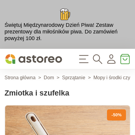
Świętuj Międzynarodowy Dzień Piwa! Zestaw
prezentowy dla miłośników piwa. Do zamówień
powyżej 100 zł.
Strona główna
>
Dom
>
Sprzątanie
>
Mopy i środki czyst
Zmiotka i szufelka
-50%