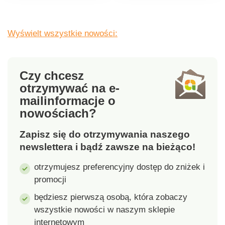
do podłoża - nawet
atmosferyczne.
podczas przenoszenia i
Gainsborough.
rozprowadzania żwiru,
Wyświelt wszystkie nowości:
ziemi itd. Podwójne,
miękkie uchwyty
zapewniają stabilność i
Czy chcesz
są wygodne dla dłoni.
otrzymywać na e-
Nie nadaje się do desek
mail
informacje o
tarasowych.
nowościach?
Zapisz się do otrzymywania naszego
newslettera i bądź zawsze na bieżąco!
otrzymujesz preferencyjny dostęp do zniżek i
promocji
będziesz pierwszą osobą, która zobaczy
wszystkie nowości w naszym sklepie
internetowym