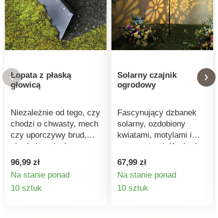
Łopata z płaską
Solarny czajnik
głowicą
ogrodowy
Niezależnie od tego, czy
Fascynujący dzbanek
chodzi o chwasty, mech
solarny, ozdobiony
czy uporczywy brud,
kwiatami, motylami i
skrobak z płaską
ornamentami. Kaskada
głowicą i bardzo ostrym
świateł tworzy iluzję
96,99 zł
67,99 zł
ostrzem bez trudu
płynącej wody w
Na stanie ponad
Na stanie ponad
czyści twarde podłoże.
błyszczących kolorach.
Szczegóły
Szczegół
10 sztuk
10 sztuk
Niezwykle wytrzymały,
Źródła światła z diodami
z prostymi krawędziami,
LED. Zmienia kolory.
produktu
produktu
idealnie dopasowuje się
Odporny na warunki