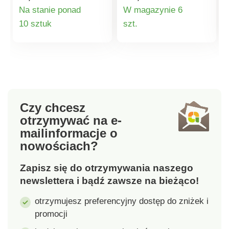
trójwymiarowości
ściany lub ścianę
Na stanie ponad
W magazynie 6
będą się najlepiej
domu.
Szczegóły
Szczegóły
10 sztuk
szt.
wyróżniać. W
zestawie drewniana
produktu
produktu
podstawka. Efekt
trójwymiarowości.
Eldo.
Czy chcesz
otrzymywać na e-
mail
informacje o
nowościach?
Zapisz się do otrzymywania naszego
newslettera i bądź zawsze na bieżąco!
otrzymujesz preferencyjny dostęp do zniżek i
promocji