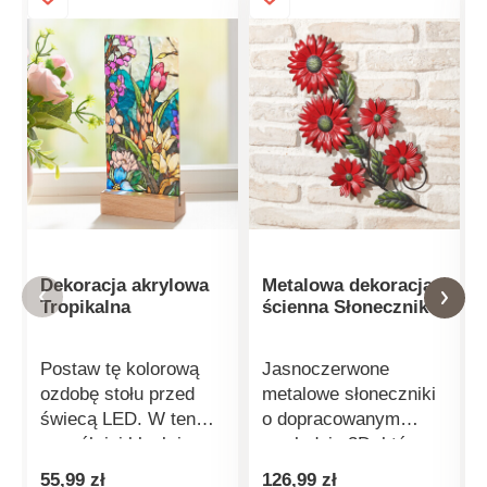
Dekoracja akrylowa
Metalowa dekoracja
Tropikalna
ścienna Słonecznik
Postaw tę kolorową
Jasnoczerwone
ozdobę stołu przed
metalowe słoneczniki
świecą LED. W ten
o dopracowanym
sposób jej blask i
wyglądzie 3D, które
efekt
ozdobią ogrodzenia,
55,99 zł
126,99 zł