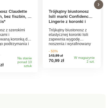
nosz Claudette
Trójkątny biustonosz
, bez fiszbin, 1
Isili marki Confidence
tis*
Lingerie z koronki i
mikrofibry, bez
osz z szerokimi
Trójkątny biustonosz z
fiszbinów
kami i
elastycznej koronki Isili
owaną koronką dla
zapewnia wygodę
go podtrzymania i
noszenia i wyrafinowany
o dekoltu.
wygląd. Biustonosz bez
- 50%
osz Claudette
fiszbin Isili marki
ł
143,99 zł
. Wyrafinowany,
Confidence Lingerie.
W magazynie
Na stanie
70,99 zł
2 szt.
a wyjątkowy
ponad 10
Trójkątny. Elastyczna,
zł
sztuk
 Miseczki 3-
wyrafinowana koronka.
we, zdobione
Koronkowe wstążki w
. Zapięcie na dwie
dekolcie, między
tyłu, 3 pozycje.
miseczkami i pod biustem.
bin. Zestaw 2
Kokardka między
*Cena zawiera
miseczkami i na
ramiączkach. Elastyczne i
regulowane z tyłu
ramiączka w tym samym
kolorze. Tylna część z