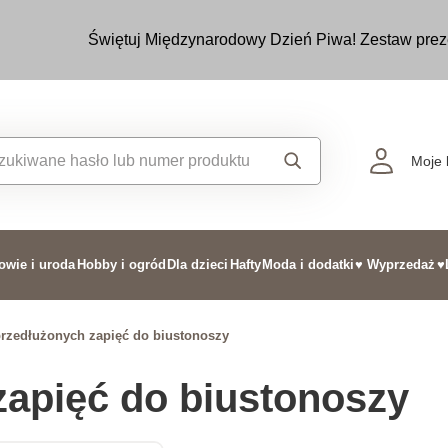
Świętuj Międzynarodowy Dzień Piwa! Zestaw prez
Moje 
owie i uroda
Hobby i ogród
Dla dzieci
Hafty
Moda i dodatki
♥ Wyprzedaż
♥
przedłużonych zapięć do biustonoszy
zapięć do biustonoszy