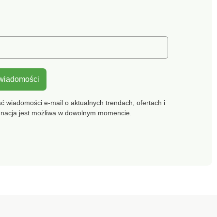
mikrofibry. Od rozmiaru
80D szersze ramiączka i
potrójne zapięcie na
haczyki z tyłu. Standard
100 według Oeko-Tex (CQ
1216 / 3 IFTH). Znak ten
oznacza wyroby tekstylne,
które zostały poddane
 wiadomości
testom laboratoryjnym pod
kątem szerokiego
spektrum substancji
 wiadomości e-mail o aktualnych trendach, ofertach i
szkodliwych, a produkt jest
gnacja jest możliwa w dowolnym momencie.
bezpieczny ponad wymogi
obowiązujących norm.
Można prać w pralce.