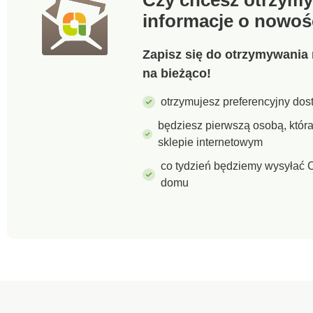
(60°C w przypadku białych
według Oeko-Tex 
informacje o nowoś
ubrań).
1216 / 3 IFTH). Zn
oznacza wyroby te
które zostały pod
Zapisz się do otrzymywania 
testom laboratory
na bieżąco!
kątem szerokiego
spektrum substanc
otrzymujesz preferencyjny dost
szkodliwych, a pro
bezpieczny w stop
będziesz pierwszą osobą, któ
wykraczającym po
sklepie internetowym
obowiązujące nor
Można prać w pral
co tydzień będziemy wysyłać C
domu