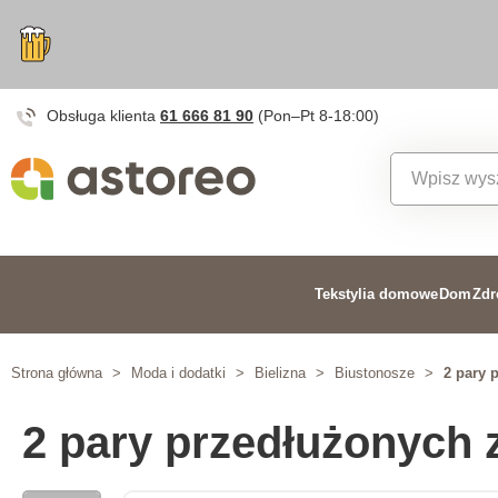
Obsługa klienta
61 666 81 90
(Pon–Pt 8-18:00)
Tekstylia domowe
Dom
Zdr
Strona główna
>
Moda i dodatki
>
Bielizna
>
Biustonosze
>
2 pary 
2 pary przedłużonych 