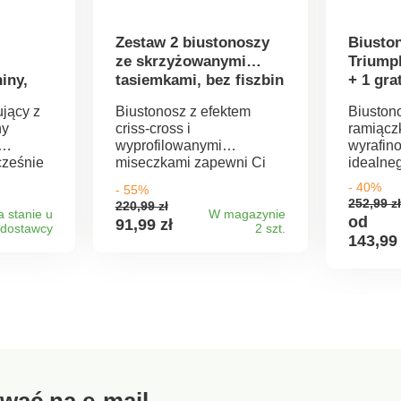
Zestaw 2 biustonoszy
Biusto
ze skrzyżowanymi
Triumph
iny,
tasiemkami, bez fiszbin
+ 1 gra
jący z
Biustonosz z efektem
Biuston
ny
criss-cross i
ramiącz
wyprofilowanymi
wyrafin
cześnie
miseczkami zapewni Ci
idealne
atność.
przyjemne wrażenia z
piękneg
- 40%
- 55%
zbin. W
noszenia i pożądany
Biuston
252,99 z
220,99 zł
eczek,
komfort! Docenisz jego
Triumph
 stanie u
W magazynie
od
91,99 zł
dostawcy
2 szt.
i oraz
miękkość: dzięki składowi
zapewni
143,99 
e się
materiałowemu 100%
komfort.
Miseczki
bawełny. Biustonosz ze
częścio
ą. Dolna
skrzyżowanymi
koronką
ramiączkami, bez fiszbin.
haftki z 
ewką.
Wyprofilowane miseczki
Bez fisz
zka z
dyskretne pod ubraniem.
sztuk. 
. Tylna
Skrzyżowanie z przodu.
zniżkę.
Szeroka gumka pod
.
biustem. Elastyczne i
wać na e-mail
d 100
regulowane ramiączka z