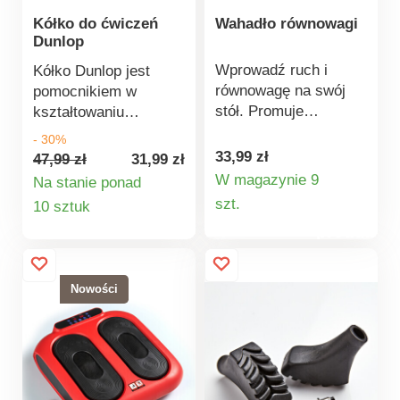
masażu. Kompletny
Kółko do ćwiczeń
Wahadło równowagi
zestaw startowy.
Dunlop
Różne ćwiczenia. Z
torbą do
Wprowadź ruch i
Kółko Dunlop jest
przenoszenia.
równowagę na swój
pomocnikiem w
stół. Promuje
kształtowaniu
koncentrację i jest
sylwetki. Doskonale
- 30%
oryginalnym
rozciąga mięśnie,
33,99 zł
47,99 zł
31,99 zł
elementem
nadaje się również do
W magazynie 9
Na stanie ponad
przyciągającym wzrok
Szczegóły
treningu siłowego.
Szczegóły
szt.
10 sztuk
w domowym biurze
Specjalnie
produktu
produktu
lub na biurku. Idealny
wyprofilowane
jako dekoracja biura
uchwyty z
lub domowego
antypoślizgową
Nowości
gabinetu. Relaks i
powierzchnią
koncentracja.
zapewniają wygodny
chwyt.