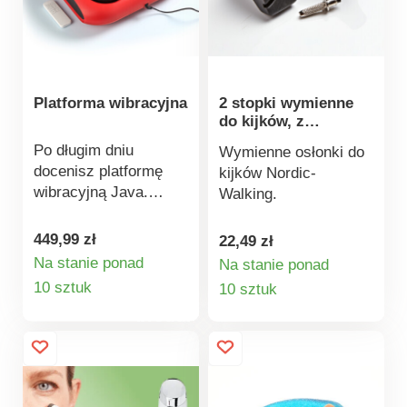
Platforma wibracyjna
2 stopki wymienne
do kijków, z
bieżnikiem
Po długim dniu
Wymienne osłonki do
docenisz platformę
kijków Nordic-
wibracyjną Java.
Walking.
Obrotowe głowice
masujące stymulują i
449,99 zł
22,49 zł
odświeżają stopy. 4
Na stanie ponad
Na stanie ponad
programy, którymi
Szczegóły
Szczegóły
10 sztuk
10 sztuk
można wygodnie
produktu
produktu
sterować za pomocą
pilota. Miękkie
silikonowe nakładki na
stopy są zdejmowane
i łatwe do