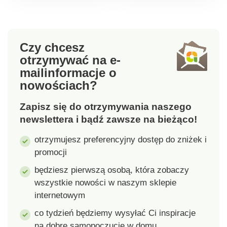
kremy są lepiej
stres.
wchłaniane, a
krążenie krwi jest
stymulowane. Pomaga
Czy chcesz
zmniejszyć
otrzymywać na e-
opuchliznę, drobne
mail
informacje o
zmarszczki i cienie
nowościach?
pod oczami.
Zapisz się do otrzymywania naszego
newslettera i bądź zawsze na bieżąco!
otrzymujesz preferencyjny dostęp do zniżek i
promocji
będziesz pierwszą osobą, która zobaczy
wszystkie nowości w naszym sklepie
internetowym
co tydzień będziemy wysyłać Ci inspiracje
na dobre samopoczucie w domu