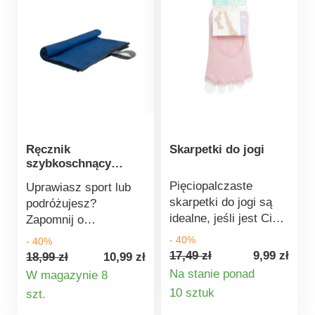
Ręcznik
Skarpetki do jogi
szybkoschnący
fitness
Pięciopalczaste
Uprawiasz sport lub
skarpetki do jogi są
podróżujesz?
idealne, jeśli jest Ci
Zapomnij o
zimno podczas
klasycznych
- 40%
- 40%
ćwiczeń lub jeśli
ręcznikach i spakuj
17,49 zł
9,99 zł
18,99 zł
10,99 zł
Twoje stopy pocą się i
ręcznik fitness. Jest
Na stanie ponad
W magazynie 8
ślizgają. Dzięki
lekki, bardzo miękki i
Szczegóły
Szczegóły
10 sztuk
szt.
otwartemu palcowi i
przyjemny w dotyku.
produktu