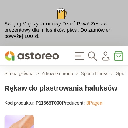
Świętuj Międzynarodowy Dzień Piwa! Zestaw
prezentowy dla miłośników piwa. Do zamówień
powyżej 100 zł.
Strona główna
>
Zdrowie i uroda
>
Sport i fitness
>
Sprzę
Rękaw do plastrowania haluksów
Kod produktu:
P11565T000
Producent:
3Pagen