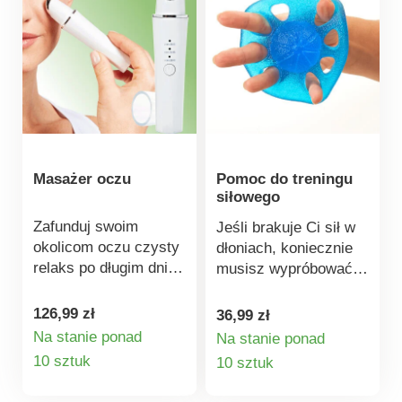
czyszczenia.
Doskonały relaks
dzięki masażowi i
wibracjom. Relaksuje
zmęczone stopy.
Wzmacnia i rozluźnia
mięśnie stóp.
Stymuluje krążenie
Masażer oczu
Pomoc do treningu
krwi. Do wyboru 4
siłowego
programy. Pilot
zdalnego sterowania i
Zafunduj swoim
Jeśli brakuje Ci sił w
zasilacz DC w
okolicom oczu czysty
dłoniach, koniecznie
zestawie. Łatwy w
relaks po długim dniu:
musisz wypróbować
użyciu. Pilot na 2
ładowalny masażer
ten trenażer dłoni.
baterie AAA (brak w
rozluźnia mięśnie
Ćwiczenie z tym
126,99 zł
36,99 zł
zestawie).
oczu delikatnymi
przyrządem pomaga
Na stanie ponad
Na stanie ponad
wibracjami o wysokiej
Szczegóły
wzmacniać i
Szczegóły
10 sztuk
10 sztuk
częstotliwości i
rozciągać palce, a
produktu
produktu
ciepłem. Otwiera pory,
także redukować