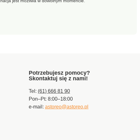
gnacja jest możliwa w dowolnym momencie.
Potrzebujesz pomocy?
Skontaktuj się z nami!
Tel:
(61) 666 81 90
Pon–Pt: 8:00–18:00
e-mail:
astoreo@astoreo.pl