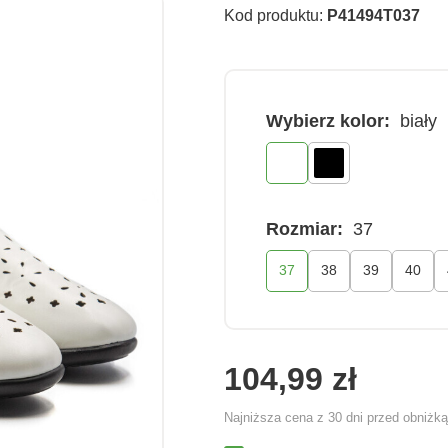
Kod produktu:
P41494T037
Wybierz kolor:
biały
Rozmiar:
37
37
38
39
40
104,99 zł
Najniższa cena z 30 dni przed obniżk