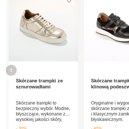
Skórzane trampki ze
Skórzane trampk
sznurowadłami
klinową podesz
Skórzane trampki to
Oryginalne i wygo
bezpieczny wybór. Modne,
skórzane trampki 
błyszczące, wykonane z
i klasycznym zam
wysokiej jakości skóry,
błyskawicznym.
przyjemne w noszeniu.
Wykonane z wysok
- 30%
- 40%