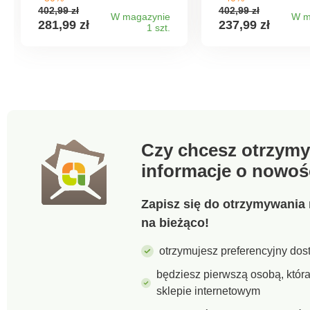
Wysokiej jakości skóra.
jakości skóry, o
402,99 zł
402,99 zł
Płaskie sznurowadła z
strukturalnym kroju
W magazynie
W m
281,99 zł
237,99 zł
1 szt.
plastikowymi zaślepkami.
metalicznymi akce
Piankowa wyściółka
można je założyć 
wokół kostki. Solidny
mgnieniu oka. Wy
podbicie. Wzorzysta
z wysokiej jakości
podeszwa. Regularnie
naturalnej. Miesz
pielęgnuj buty środkiem
materiałów: gładka
chroniącym przed
skóra ekologiczna 
plamami i wilgocią.
metaliczne efekty
błyskawiczny po
Czy chcesz otrzymy
wewnętrznej stroni
Pasek na rzep. Sta
informacje o nowoś
pasek. Miękka wyś
kostki. Antypośli
podeszwa z kline
Zapisz się do otrzymywania 
na bieżąco!
otrzymujesz preferencyjny dost
będziesz pierwszą osobą, któ
sklepie internetowym