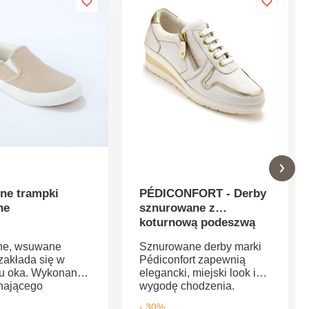
nne trampki
PÉDICONFORT - Derby
ne
sznurowane z
koturnową podeszwą
ne, wsuwane
Sznurowane derby marki
zakłada się w
Pédiconfort zapewnią
u oka. Wykonane
elegancki, miejski look i
hającego
wygodę chodzenia.
łu zapewniającego
Wkładki i strukturalny krój,
- 30%