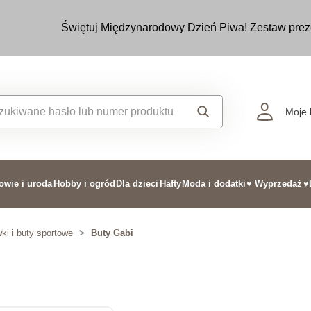
Świętuj Międzynarodowy Dzień Piwa! Zestaw prez
Moje 
owie i uroda
Hobby i ogród
Dla dzieci
Hafty
Moda i dodatki
♥ Wyprzedaż
♥
ki i buty sportowe
>
Buty Gabi