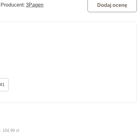
Producent:
3Pagen
Dodaj ocenę
41
ą:
104,99 zł