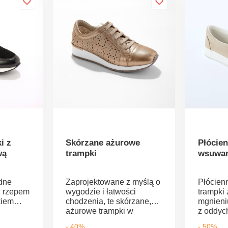
i z
Skórzane ażurowe
Płócie
wą
trampki
wsuwa
dne
Zaprojektowane z myślą o
Płócien
z rzepem
wygodzie i łatwości
trampki 
kiem
chodzenia, te skórzane,
mgnieni
ażurowe trampki w
z oddyc
iej
klasycznym białym
materia
- 40%
- 50%