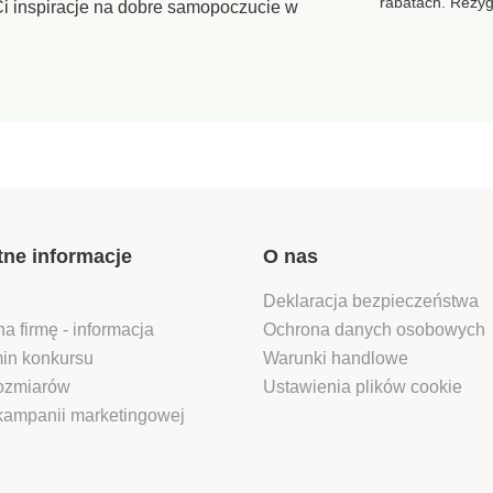
rabatach. Rezy
i inspiracje na dobre samopoczucie w
nasączonym odrobiną
mleka toaletowego, zwróć
również uwagę na
impregnację.
tne informacje
O nas
Deklaracja bezpieczeństwa
na firmę - informacja
Ochrona danych osobowych
in konkursu
Warunki handlowe
rozmiarów
Ustawienia plików cookie
kampanii marketingowej