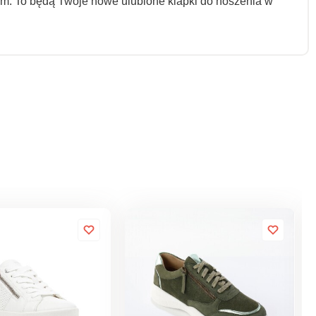
om. To będą Twoje nowe ulubione klapki do noszenia w