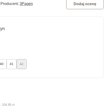
Producent:
3Pagen
Dodaj ocenę
tyn
40
41
42
ą:
104,99 zł