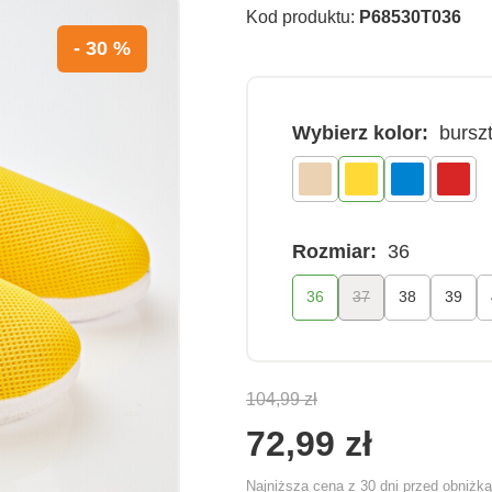
Kod produktu:
P68530T036
- 30 %
Wybierz kolor:
bursz
Rozmiar:
36
36
37
38
39
104,99 zł
72,99 zł
Najniższa cena z 30 dni przed obniżk