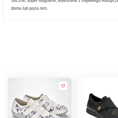
Śliczne, super wygodne, wykonane z miękkiego elastycz
domu lub poza nim.