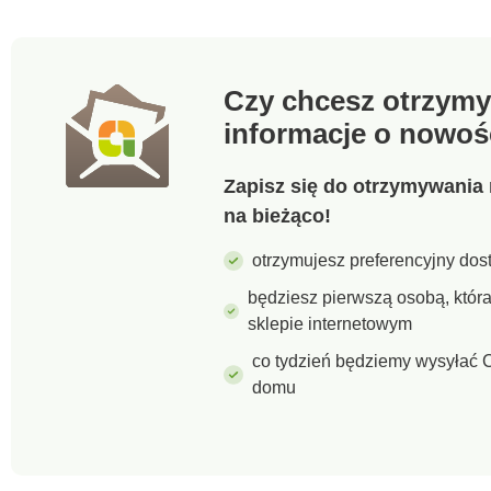
wkładka. Klinowa,
antypoślizgowa p
zewnętrzna.
Czy chcesz otrzymy
informacje o nowoś
Zapisz się do otrzymywania 
na bieżąco!
otrzymujesz preferencyjny dost
będziesz pierwszą osobą, któ
sklepie internetowym
co tydzień będziemy wysyłać C
domu