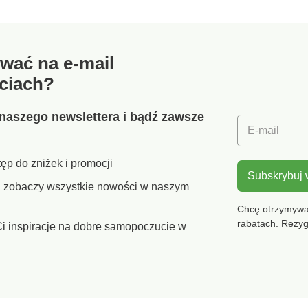
zewnątrz dla szybkiego i
Platfor
odeszwa
łatwego zakładania i
boki. E
zdejmowania. Piankowa
gumowa
wyściółka wokół kostki.
patent
wać na e-mail
Solidna wkładka. Okrągłe
połącze
dwukolorowe sznurowadła
podeszw
ciach?
z plastikowymi
wodood
końcówkami.
która z
Antypoślizgowa podeszwa
termoreg
naszego newslettera i bądź zawsze
z klinem. Regularna
idealny 
E-mail
pielęgnacja butów
wewnątr
środkiem chroniącym
stopy su
ęp do zniżek i promocji
przed plamami i wilgocią.
dzień.
Subskrybuj
ra zobaczy wszystkie nowości w naszym
Chcę otrzymywać
rabatach. Rezy
i inspiracje na dobre samopoczucie w