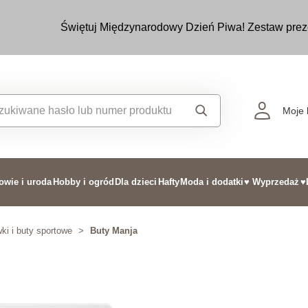
Świętuj Międzynarodowy Dzień Piwa! Zestaw prez
Moje 
owie i uroda
Hobby i ogród
Dla dzieci
Hafty
Moda i dodatki
♥ Wyprzedaż
♥
ki i buty sportowe
>
Buty Manja