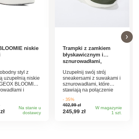
LOOMIE niskie
Trampki z zamkiem
i
błyskawicznym i
sznurowadłami,
skórzane i tekstylne
obodny styl z
Uzupełnij swój strój
ą uzupełnią niskie
sneakersami z suwakami i
i GEOX BLOOMIE
sznurowadłami, które
rowadłami i
stawiają na połączenie
 błyskawicznym.
skóry i materiału
- 35%
adła umożliwiają
tekstylnego. Wykonane z
ł
402,99 zł
ualne
wysokiej jakości skóry
Na stanie u
W magazynie
zł
245,99 zł
dostawcy
1 szt.
wanie. Zamek
naturalnej. Skórzane
iczny z boku
wstawki. Zapięcie na
zakładanie i
suwak po zewnętrznej
anie.
stronie. Szlufka.
lony nosek.
Sznurowadła z brokatową