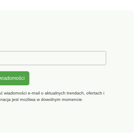
ma. Perforowane
nicią. Miękka wkładka.
vergreenowa
Piankowa wyściółka
 podeszwa z
wokół kostki. Stałe
em GEOX:
podbicie. Regularna
nie perforowanej
pielęgnacja butów
y z oddychającą i
środkiem chroniącym
porną membraną,
przed plamami i wilgocią.
apewnia naturalną
ulację, tworzy
mikroklimat
z buta, utrzymując
che przez cały
 wiadomości
 wiadomości e-mail o aktualnych trendach, ofertach i
gnacja jest możliwa w dowolnym momencie.