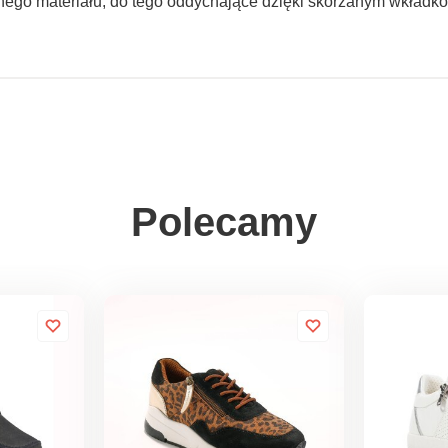
nego materiału, do tego oddychające dzięki skórzanym wkładk
Polecamy