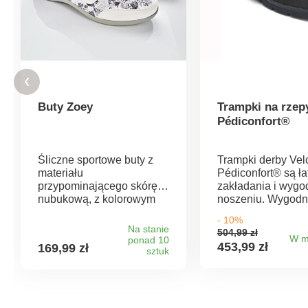
Buty Zoey
Trampki na rzep
Pédiconfort®
Śliczne sportowe buty z
Trampki derby Vel
materiału
Pédiconfort® są ł
przypominającego skórę
zakładania i wygo
nubukową, z kolorowym
noszeniu. Wygodn
nadrukiem w kwiaty i 2
odpowiednie dla
- 10%
rzepami dla łatwego
wrażliwych stóp. P
Na stanie
504,99 zł
zakładania - modne i
rzepy. Oddychają
W m
ponad 10
453,99 zł
169,99 zł
niesamowicie wygodne.
sztuk
skórzana wkładka
Profilowane
gęstej piance
antypoślizgowe podeszwy
aérosemelle® poc
o wysokości ok. 3,5 cm.
wstrząsy podczas
chodzenia. Wyjm