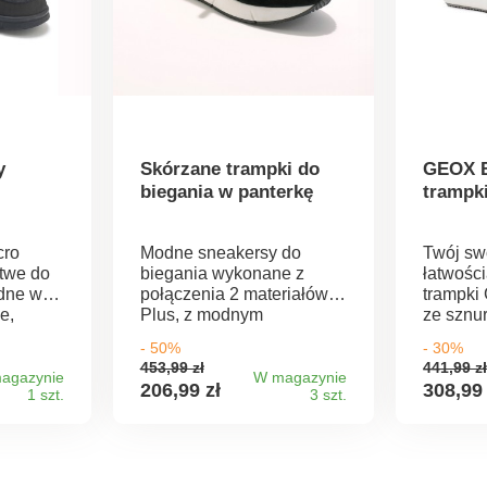
y
Skórzane trampki do
GEOX B
biegania w panterkę
trampk
cro
Modne sneakersy do
Twój sw
atwe do
biegania wykonane z
łatwości
dne w
połączenia 2 materiałów.
trampk
e,
Plus, z modnym
ze sznu
nadrukiem lamparta. W
zamkiem
- 50%
- 30%
aski na
strukturalnym kroju. Łatwe
Sznurow
453,99 zł
441,99 z
ca
w pielęgnacji i noszeniu,
indywid
agazynie
W magazynie
206,99 zł
308,99 
1 szt.
3 szt.
 na
niczego im nie brakuje.
dopaso
Miękka wyjmowana
błyskaw
hłania
skórzana wkładka na
ułatwia 
piankowym podkładzie.
zdejmow
owana
Zamek błyskawiczny na
Zaokrąg