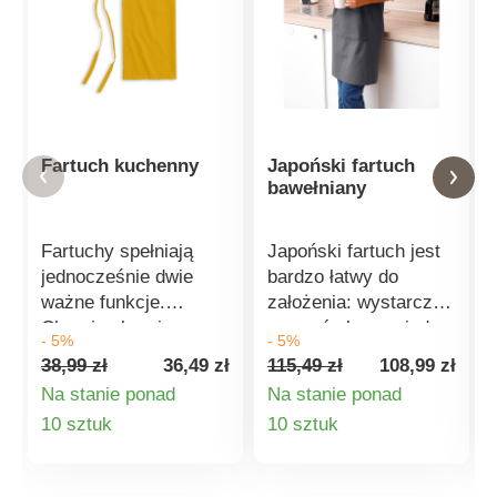
Fartuch kuchenny
Japoński fartuch
bawełniany
Fartuchy spełniają
Japoński fartuch jest
jednocześnie dwie
bardzo łatwy do
ważne funkcje.
założenia: wystarczy
Chronią ubrania
wsunąć głowę między
- 5%
- 5%
podczas gotowania,
paski fartucha!
38,99 zł
36,49 zł
115,49 zł
108,99 zł
są wygodne w
Wygodny, praktyczny,
Na stanie ponad
Na stanie ponad
noszeniu i porządne. Z
porządny i modny.
Szczegóły
Szczegóły
10 sztuk
10 sztuk
przodu naszyta jest
Idealny do użytku w
praktyczna i duża
domu lub na zewnątrz:
produktu
produktu
kieszeń. Łatwy do
w kuchni, w ogrodzie,