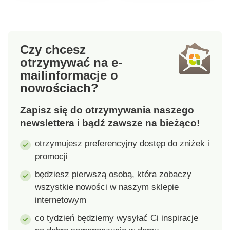
zawiązania i
w warsztacie itp.
utrzymania w
Szerokie elastyczne
czystości. Fartuch
paski poprzeczne.
można dopasować
Duża kieszeń w
Czy chcesz
kolorystycznie do
środku. Standard 100
otrzymywać na e-
ściereczki do naczyń
według Oeko-Tex (nr
mail
informacje o
oraz zestawu rękawic
CQ 1216 / 3 IFTH).
nowościach?
kuchennych i myjek o
Znak ten identyfikuje
tym samym wzorze.
produkty tekstylne,
Zapisz się do otrzymywania naszego
Dostępny w 7
które zostały poddane
kolorach. Materiał:
testom laboratoryjnym
newslettera i bądź zawsze na bieżąco!
100% bawełna.
pod kątem szerokiej
otrzymujesz preferencyjny dostęp do zniżek i
Wymiary: 79 x 104
gamy szkodliwych
promocji
cm.
substancji, a produkt
jest bezpieczny poza
będziesz pierwszą osobą, która zobaczy
obowiązującymi
wszystkie nowości w naszym sklepie
normami. Można prać
internetowym
w pralce. Długość ok.
87 cm.
co tydzień będziemy wysyłać Ci inspiracje