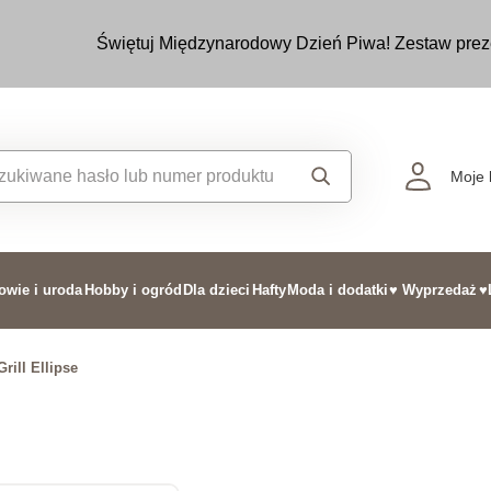
Świętuj Międzynarodowy Dzień Piwa! Zestaw prez
Moje 
owie i uroda
Hobby i ogród
Dla dzieci
Hafty
Moda i dodatki
♥ Wyprzedaż
♥
Grill Ellipse