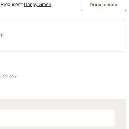
Producent:
Happy Green
Dodaj ocenę
cm
ą:
230,99 zł