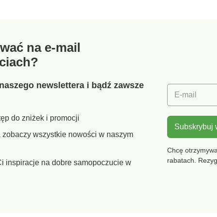
aluminiową walizkę i
konserw
zawiera podstawowe
zawiera 
narzędzia potrzebne do
z precyz
grillowania, które są
krawędz
wać na e-mail
wyposażone w pętle do
ostrze, 
zawieszania. Nie można
korków 
ciach?
myć w zmywarce.
ociekow
praktyc
Uchwyty
naszego newslettera i bądź zawsze
doskonal
E-mail
dzięki 
można j
ęp do zniżek i promocji
na hacz
Subskrybuj
walizki:
ra zobaczy wszystkie nowości w naszym
Zestaw 
do trym
Chcę otrzymywać
widelec
rabatach. Rezy
i inspiracje na dobre samopoczucie w
degustac
Szczotk
mosiężn
czyszcz
grilla P
grillow