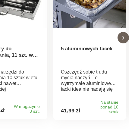
ry do
5 aluminiowych tacek
ania, 11 szt. w
e
narzędzi do
Oszczędź sobie trudu
nia 10 sztuk w etui
mycia naczyń. Te
i nawet
wytrzymałe aluminiowe
iej
tacki idealnie nadają się
ch. Zawiera
do grillowania i małych
o narzędzia do
wypieków. Można je
Na stanie
ł
nia, ale także do
używać w piekarniku i
W magazynie
ponad 10
zł
41,99 zł
3 szt.
cji grilla. Dobrze
zamrażarce. Nadają się do
sztuk
e narzędzia są
recyklingu. Basilico.
e ze stali
nej, a prosta
cja ułatwia ich