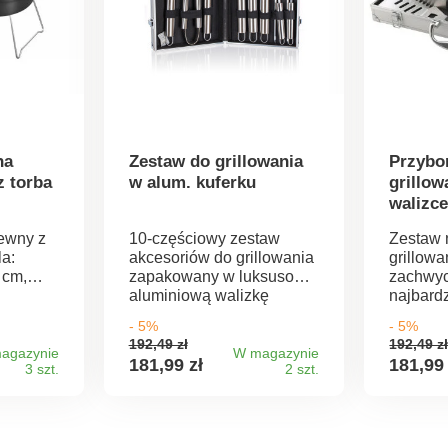
na
Zestaw do grillowania
Przybo
z torba
w alum. kuferku
grillow
walizc
zewny z
10-częściowy zestaw
Zestaw 
la:
akcesoriów do grillowania
grillowa
 cm,
zapakowany w luksusową
zachwyc
aluminiową walizkę
najbardz
ozmiar
zawiera: szczotkę
wymagający
- 5%
- 5%
9,5 x
drucianą, szczypce do
nie tylk
192,49 zł
192,49 z
miczna
grillowania,
grillowa
agazynie
W magazynie
181,99 zł
181,99 
3 szt.
2 szt.
ce,
wielofunkcyjny obracak,
konserwa
 do
nóż do rzeźbienia, 2 zęby,
wykonan
ośny.
4 szaszłyki do grillowania,
wykonan
szczotkę. Zestaw jest
nierdzew
zapakowany w solidną
konstruk