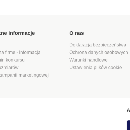
sztuk P
alumini
Jakość 
nierdze
konserw
zawiesz
tne informacje
O nas
haczyka
Deklaracja bezpieczeństwa
na firmę - informacja
Ochrona danych osobowych
in konkursu
Warunki handlowe
rozmiarów
Ustawienia plików cookie
kampanii marketingowej
A