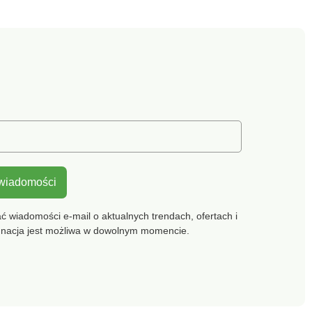
ację. Zestaw
na przykład flipper
yjnie szlifowaną
ią, ząbkowane
otwieracz do
i otworów
ych oraz inne
zne elementy.
 przyborów
e leżą w dłoni, a
stalowym pętelkom
e łatwo zawiesić
yku. Wymiary
 wiadomości
 46 x 23 x 8,5 cm.
zawiera: Szczypce
owania Podwójny
 wiadomości e-mail o aktualnych trendach, ofertach i
 Szczotka do
gnacja jest możliwa w dowolnym momencie.
ji Nóż do krojenia
a druciana z
ą częścią
ącą 4 x szpadki do
rzybory do
ania Zestaw 10