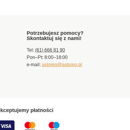
raktyczna
owa walizka
wykonania Stal
wna Łatwa
acja Łatwe
anie na
Potrzebujesz pomocy?
ch.
Skontaktuj się z nami!
Tel:
(61) 666 81 90
Pon–Pt: 8:00–18:00
e-mail:
astoreo@astoreo.pl
kceptujemy płatności