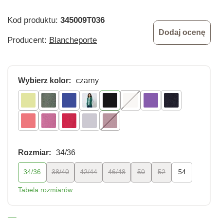
Kod produktu:
345009T036
Dodaj ocenę
Producent:
Blancheporte
Wybierz kolor:
czarny
Rozmiar:
34/36
34/36
38/40
42/44
46/48
50
52
54
Tabela rozmiarów