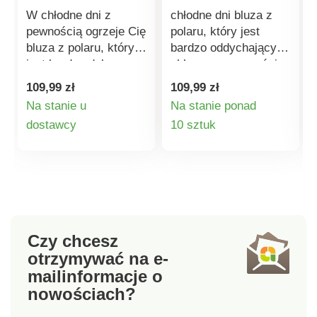
W chłodne dni z
chłodne dni bluza z
pewnością ogrzeje Cię
polaru, który jest
bluza z polaru, który
bardzo oddychający i
jest bardzo dobrze
chłonny, z pewnością
oddychający i chłonny.
Cię ogrzeje. Wygodny
109,99 zł
109,99 zł
Przyjemny polar.
polar. Podwójna
Na stanie u
Na stanie ponad
Podwójny stójkowy
stójka. Zapięcie na
Szczegóły
Szczegóły
dostawcy
10 sztuk
kołnierz. Zapięcie na
zamek błyskawiczny.
zamek błyskawiczny.
2 skośne kieszenie.
produktu
produktu
2 ukośne kieszenie.
Długie rękawy. Prosty
Długie rękawy. Prosty
dół. Można prać w
dół. Można prać w
pralce,
pralce, szybko schnie.
szybkoschnąca.
Czy chcesz
otrzymywać na e-
mail
informacje o
nowościach?