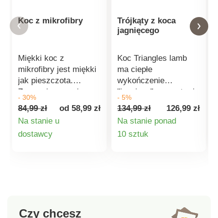
Koc z mikrofibry
Trójkąty z koca
jagnięcego
Miękki koc z
Koc Triangles lamb
mikrofibry jest miękki
ma ciepłe
jak pieszczota.
wykończenie
Zapewnia uczucie
"jagnięce" wewnątrz i
- 30%
- 5%
komfortu i
miękką mikroflanelę
84,99 zł
od 58,99 zł
134,99 zł
126,99 zł
zadowolenia. Do
na zewnątrz. Materiał
Na stanie u
Na stanie ponad
pomieszczeń o
w jednolitym kolorze,
Szczegóły
Szczegóły
dostawcy
10 sztuk
średniej temperaturze
który się nie gniecie.
(od 18°C do 20°C).
Wymiary: 150 x 200
produktu
produktu
Wykończony
cm. Materiał: 100%
podwójnym ściegiem.
poliester. Zalecana
Standard 100 według
temperatura prania
Oeko-Tex (nr CQ 1216
40°C. Koc z
/ 1 IFTH). Oznaczenie
barankiem Strona
Czy chcesz
to identyfikuje
wewnętrzna z ciepłym