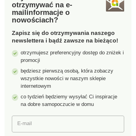
otrzymywać na e-
produkty tekstylne
barankiem Strona
mail
informacje o
poddane testom
zewnętrzna z
nowościach?
laboratoryjnym na
miękkiego mikropolaru
obecność szerokiej
Jednokolorowy, nie
Zapisz się do otrzymywania naszego
gamy substancji
gniotący się materiał
szkodliwych, a
newslettera i bądź zawsze na bieżąco!
produkt jest
otrzymujesz preferencyjny dostęp do zniżek i
bezpieczny w użyciu,
promocji
wykraczając poza
obowiązujące normy.
będziesz pierwszą osobą, która zobaczy
Można prać w pralce.
wszystkie nowości w naszym sklepie
internetowym
co tydzień będziemy wysyłać Ci inspiracje
na dobre samopoczucie w domu
E-mail