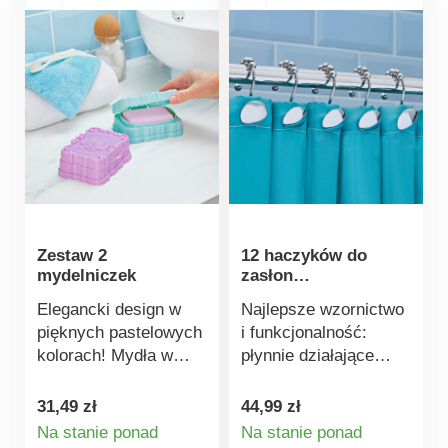
niemal wszystko i
W zestawie: 4 baterie
mieć to natychmiast
litowe CR2032, 210
pod ręką.
mAh, 3 V 144010 .
Zestaw 2
12 haczyków do
mydelniczek
zasłon
prysznicowych
Elegancki design w
Najlepsze wzornictwo
pięknych pastelowych
i funkcjonalność:
kolorach! Mydła w
płynnie działające
tych pudełkach z
wieszaki do zasłon
odpływem pozostają
prysznicowych z
31,49 zł
44,99 zł
suche i nie miękną. Z
kuleczkami w górnej
Na stanie ponad
Na stanie ponad
odpływem.
części. Łatwo i cicho