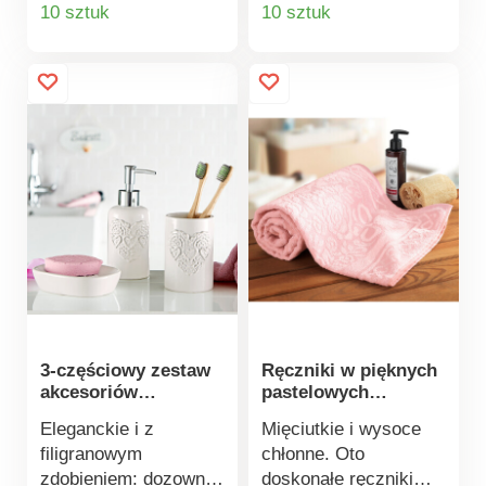
Szczegóły
Szczegóły
10 sztuk
10 sztuk
Dekoracyjne i
przesuwają się po
produktu
produktu
pomysłowe. Zestaw 2
szynie prysznicowej.
szt. Clarsen.
3-częściowy zestaw
Ręczniki w pięknych
akcesoriów
pastelowych
łazienkowych
kolorach
Eleganckie i z
Mięciutkie i wysoce
filigranowym
chłonne. Oto
zdobieniem: dozownik
doskonałe ręczniki