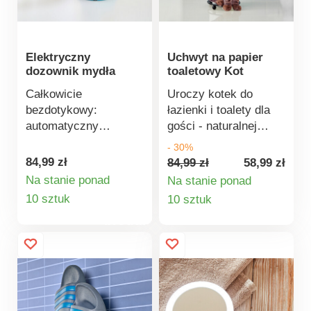
Elektryczny
Uchwyt na papier
dozownik mydła
toaletowy Kot
Całkowicie
Uroczy kotek do
bezdotykowy:
łazienki i toalety dla
automatyczny
gości - naturalnej
dozownik mydła
wielkości i
- 30%
dozuje dokładnie taką
realistyczny! Dzięki
84,99 zł
84,99 zł
58,99 zł
ilość mydła, jaka jest
długiemu ogonowi
Na stanie ponad
Na stanie ponad
potrzebna. Oszczędza
trzyma rolki papieru
Szczegóły
Szczegóły
10 sztuk
10 sztuk
mydło, dba o higienę i
toaletowego.
produktu
produktu
wygląda stylowo
Oryginalna
dzięki nowoczesnemu
dekoracyjna - również
designowi! Działa na 4
na ręczniki papierowe!
bateriach AAA 1,5 V
(brak w zestawie).
Sterowanie