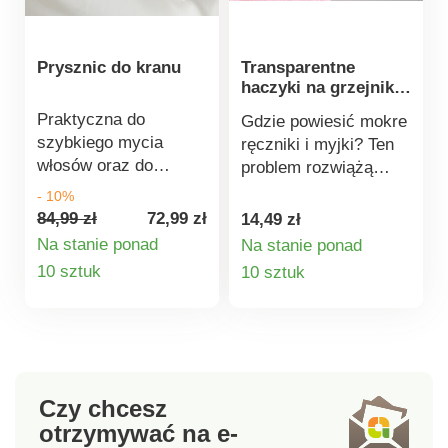
Prysznic do kranu
Transparentne
haczyki na grzejnik,
zestaw 6 szt.
Praktyczna do
Gdzie powiesić mokre
szybkiego mycia
ręczniki i myjki? Ten
włosów oraz do
problem rozwiążą
pielęgnacji osób
haczyki na grzejnik.
- 10%
chorych. Z
Wystarczy je
84,99 zł
72,99 zł
14,49 zł
uniwersalnym gwintem
zawiesić, a ręczniki
Na stanie ponad
Na stanie ponad
do wszystkich kranów
wyschną znacznie
Szczegóły
Szczegóły
10 sztuk
10 sztuk
- sprawdzi się również
szybciej. Materiał:
produktu
produktu
w wannie, np. do
plastik. Wymiary: 10 x
mycia psa.
2,5 x 4 cm.
Czy chcesz
otrzymywać na e-