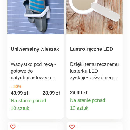
bezdotykowe.
Oszczędność energii.
Java. Prosimy o
uwzględnienie, że ze
względów
higienicznych nie ma
możliwości wymiany
Uniwersalny wieszak
Lustro ręczne LED
produktów
kosmetycznych,
perfum i suplementów
Wszystko pod ręką -
Dzięki temu ręcznemu
diety.
gotowe do
lusterku LED
natychmiastowego
zyskujesz świetnego
użycia! Niezależnie od
pomocnika, który
- 30%
tego, czy jest to
pozwala uzyskać
24,99 zł
43,99 zł
28,99 zł
ręcznik kuchenny,
dobry wygląd nawet
Na stanie ponad
Na stanie ponad
pasek czy kapcie, na
tam, gdzie nie ma zbyt
Szczegóły
Szczegóły
10 sztuk
10 sztuk
tym praktycznym,
wiele światła. LED.
produktu
produktu
zmiennym wieszaku
Składane -
można powiesić
oszczędność miejsca.