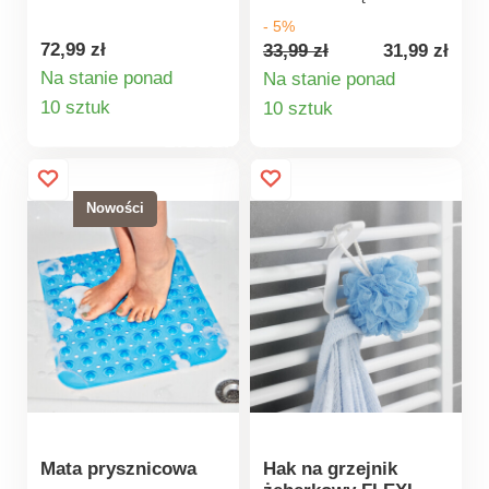
do mydła,
frotte z tłoczeniami w
- 5%
mydelniczka i kubek
róże - warto zamówić
72,99 zł
33,99 zł
31,99 zł
na szczoteczki do
ich więcej. Skorzystaj
Na stanie ponad
Na stanie ponad
zębów. Miło jest, gdy
z promocyjnej ceny.
Szczegóły
Szczegóły
10 sztuk
10 sztuk
wszystko do siebie
produktu
produktu
pasuje!
Nowości
Mata prysznicowa
Hak na grzejnik