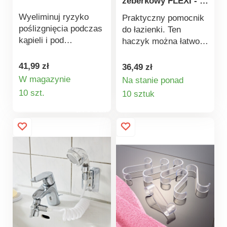
żeberkowy FLEXI - 3
szt.
Wyeliminuj ryzyko
Praktyczny pomocnik
poślizgnięcia podczas
do łazienki. Ten
kąpieli i pod
haczyk można łatwo
prysznicem! Dzięki
zawiesić na
setkom przyssawek
kaloryferze, aby
41,99 zł
36,49 zł
maty te zapewniają
uzyskać dodatkowe
W magazynie
Na stanie ponad
solidne podłoże pod
Szczegóły
miejsce na ręczniki
Szczegóły
10 szt.
10 sztuk
stopami. Wytrzymały
lub przybory
produktu
produktu
materiał jest odporny
toaletowe.
na zabrudzenia, pleśń,
trwały kolor i odporny
na ścieranie - tak,
można go nawet prać
w pralce.