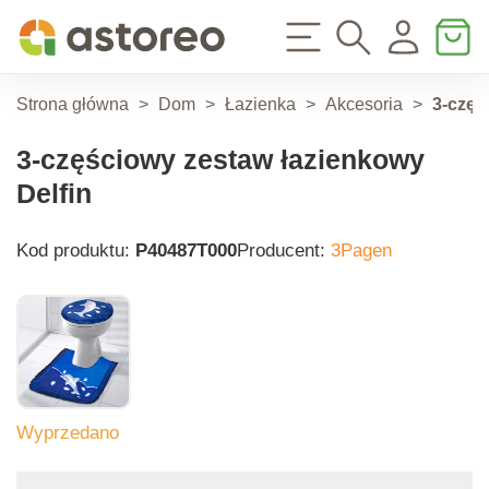
Strona główna
>
Dom
>
Łazienka
>
Akcesoria
>
3-częś
3-częściowy zestaw łazienkowy
Delfin
Kod produktu:
P40487T000
Producent:
3Pagen
Wyprzedano