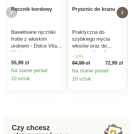
Ręcznik bordowy
Prysznic do kranu
Bawełniane ręczniki
Praktyczna do
frotte z włoskim
szybkiego mycia
urokiem - Dolce Vita!
włosów oraz do
Wykonane z
pielęgnacji osób
- 10%
bawełnianej frotte z
chorych. Z
55,99 zł
84,99 zł
72,99 zł
szeroką satynową
uniwersalnym gwintem
Na stanie ponad
Na stanie ponad
obwódką z cyfrowym
do wszystkich kranów
Szczegóły
Szczegóły
10 sztuk
10 sztuk
nadrukiem.
- sprawdzi się również
Najwyższej jakości
w wannie, np. do
produktu
produktu
frotte. 100% bawełny.
mycia psa.
Nadruk cyfrowy na
brzegu.
Wyprodukowano we
Włoszech.
Czy chcesz