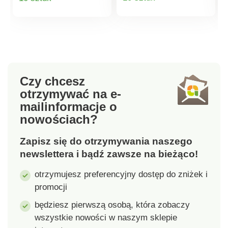
Wodoodporne. Pasują
w temperaturze 40°C.
do wszystkich
produktu
produktu
standardowych zasłon
prysznicowych.
Oryginalna dekoracja.
Wodoodporny.
Wystarczy powiesić.
Czy chcesz
otrzymywać na e-
mail
informacje o
nowościach?
Zapisz się do otrzymywania naszego
newslettera i bądź zawsze na bieżąco!
otrzymujesz preferencyjny dostęp do zniżek i
promocji
będziesz pierwszą osobą, która zobaczy
wszystkie nowości w naszym sklepie