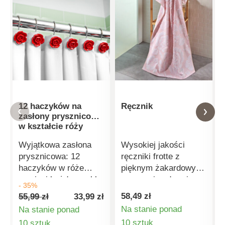
12 haczyków na
Ręcznik
zasłony prysznicowe
w kształcie róży
Wyjątkowa zasłona
Wysokiej jakości
prysznicowa: 12
ręczniki frotte z
haczyków w róże
pięknym żakardowym
zamieni każdą zwykłą
wzorem i cudownie
- 35%
zasłonę prysznicową
miękkim włosiem:
58,49 zł
55,99 zł
33,99 zł
w oryginalny klejnot
bardzo chłonne i
Na stanie ponad
Na stanie ponad
łazienkowy.
szybkoschnące. Prać
Szczegóły
Szczegóły
10 sztuk
10 sztuk