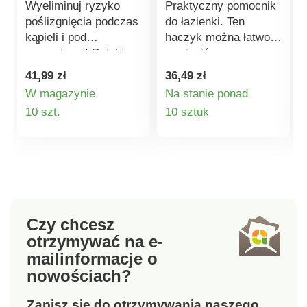
Wyeliminuj ryzyko
Praktyczny pomocnik
poślizgnięcia podczas
do łazienki. Ten
kąpieli i pod
haczyk można łatwo
prysznicem! Dzięki
zawiesić na
setkom przyssawek
kaloryferze, aby
41,99 zł
36,49 zł
maty te zapewniają
uzyskać dodatkowe
W magazynie
Na stanie ponad
solidne podłoże pod
miejsce na ręczniki
Szczegóły
Szczegóły
10 szt.
10 sztuk
stopami. Wytrzymały
lub przybory
materiał jest odporny
toaletowe.
produktu
produktu
na zabrudzenia, pleśń,
trwały kolor i odporny
na ścieranie - tak,
można go nawet prać
w pralce.
Czy chcesz
otrzymywać na e-
mail
informacje o
nowościach?
Zapisz się do otrzymywania naszego