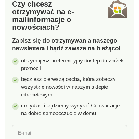
Czy chcesz
Oprawa żarówki z
Oprawa żarówki z
otrzymywać na e-
gniazdem E14 dla
gniazdem E14 dla
mail
informacje o
żarówki o
żarówki o
nowościach?
maksymalnej mocy 1x
maksymalnej mocy 1x
25 W. Żarówka nie
25 W. Żarówka nie
Zapisz się do otrzymywania naszego
jest dołączona do
jest dołączona do
produktu. Wymiary:
produktu. Wymiary:
newslettera i bądź zawsze na bieżąco!
22,5 x 22,5 x 30 cm. 4
22,5 x 22,5 x 30 cm. 4
otrzymujesz preferencyjny dostęp do zniżek i
kolory do wyboru.
kolory do wyboru.
promocji
Drewno.
Drewno.
będziesz pierwszą osobą, która zobaczy
wszystkie nowości w naszym sklepie
internetowym
co tydzień będziemy wysyłać Ci inspiracje
na dobre samopoczucie w domu
E-mail