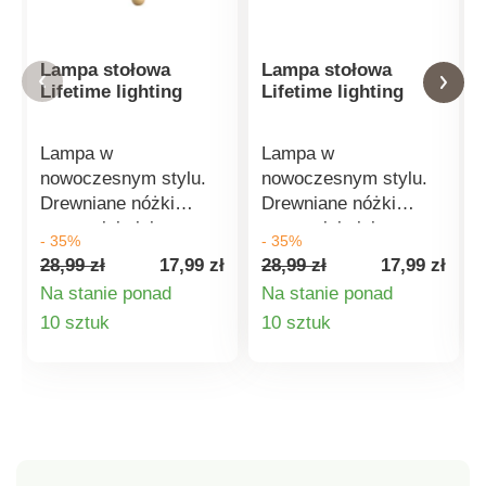
Lampa stołowa
Lampa stołowa
Lifetime lighting
Lifetime lighting
Lampa w
Lampa w
nowoczesnym stylu.
nowoczesnym stylu.
Drewniane nóżki
Drewniane nóżki
zapewniają jej
zapewniają jej
- 35%
- 35%
stabilność, klosz z
stabilność, klosz z
28,99 zł
17,99 zł
28,99 zł
17,99 zł
grubszej tkaniny
grubszej tkaniny
Na stanie ponad
Na stanie ponad
rozprasza w
rozprasza w
Szczegóły
Szczegóły
10 sztuk
10 sztuk
pomieszczeniu
pomieszczeniu
przyjemne, stłumione
przyjemne, stłumione
produktu
produktu
światło. Wyłącznik
światło. Wyłącznik
umieszczony na
umieszczony na
przewodzie
przewodzie
zasilającym, który ma
zasilającym, który ma
długość 1,2 m.
długość 1,2 m.