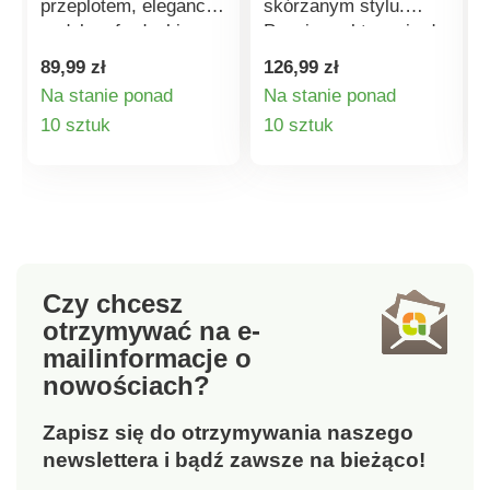
przeplotem, elegancki
skórzanym stylu.
ozdobny frędzel i
Pasuje praktycznie do
magnetyczne zapięcie
wszystkiego. Mała,
89,99 zł
126,99 zł
nadają tej torbie na
ale pojemna, z
Na stanie ponad
Na stanie ponad
ramię wyjątkowego
dwiema wewnętrznymi
Szczegóły
Szczegóły
10 sztuk
10 sztuk
charakteru. Pojemna
przegródkami i
kieszeń główna, 1
zapięciem na zatrzask
produktu
produktu
kieszeń wewnętrzna,
i suwak. Regulowany
regulowany pasek na
pasek na ramię.
ramię. Zapięcie
Elegancki, skórzany
magnetyczne z
styl. Bardzo pojemna.
ozdobnym frędzlem.
Czy chcesz
Delikatne, plecione
otrzymywać na e-
akcenty. Regulowany
mail
informacje o
pasek na ramię.
nowościach?
Zapisz się do otrzymywania naszego
newslettera i bądź zawsze na bieżąco!