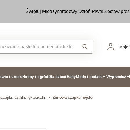
Świętuj Międzynarodowy Dzień Piwa! Zestaw prez
Moje 
owie i uroda
Hobby i ogród
Dla dzieci
Hafty
Moda i dodatki
♥ Wyprzedaż
♥
Czapki, szaliki, rękawiczki
>
Zimowa czapka męska