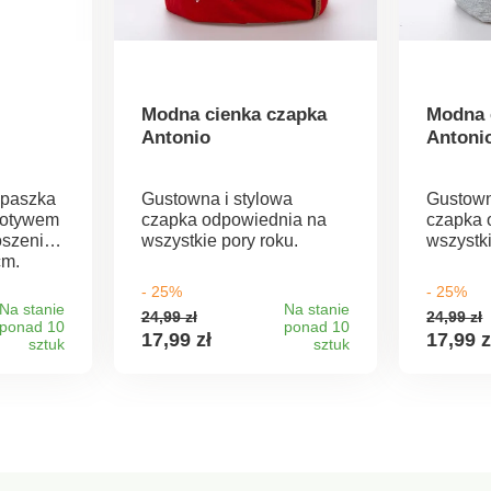
Modna cienka czapka
Modna 
Antonio
Antoni
apaszka
Gustowna i stylowa
Gustown
motywem
czapka odpowiednia na
czapka 
oszenia.
wszystkie pory roku.
wszystki
cm.
koza, 65
- 25%
- 25%
Na stanie
Na stanie
24,99 zł
24,99 zł
ponad 10
ponad 10
17,99 zł
17,99 z
sztuk
sztuk