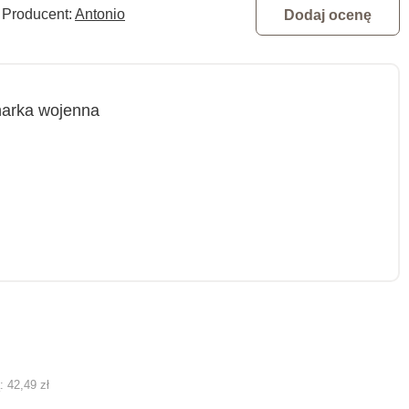
Producent:
Antonio
Dodaj ocenę
arka wojenna
ą:
42,49 zł