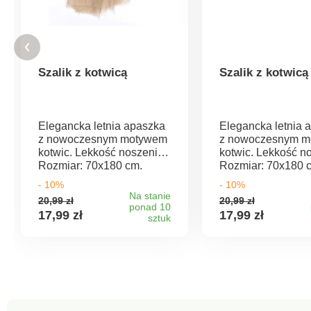
Szalik z kotwicą
Szalik z kotwicą
Elegancka letnia apaszka
Elegancka letnia 
z nowoczesnym motywem
z nowoczesnym 
kotwic. Lekkość noszenia.
kotwic. Lekkość n
Rozmiar: 70x180 cm.
Rozmiar: 70x180 
Materiał: 35 % wiskoza, 65
Materiał: 35 % wis
- 10%
- 10%
% poliester.
% poliester.
Na stanie
20,99 zł
20,99 zł
ponad 10
17,99 zł
17,99 zł
sztuk