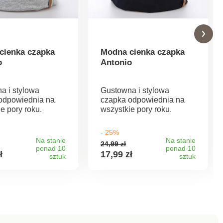
cienka czapka
Modna cienka czapka
o
Antonio
a i stylowa
Gustowna i stylowa
odpowiednia na
czapka odpowiednia na
e pory roku.
wszystkie pory roku.
- 25%
Na stanie
Na stanie
24,99 zł
ponad 10
ponad 10
ł
17,99 zł
sztuk
sztuk