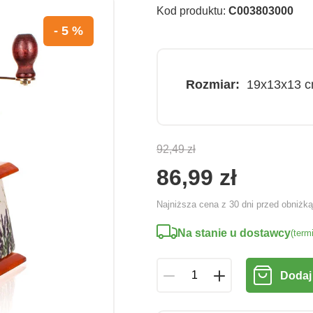
Kod produktu:
C003803000
- 5 %
Rozmiar:
19x13x13 
92,49 zł
86,99 zł
Najniższa cena z 30 dni przed obniżk
Na stanie u dostawcy
(term
Dodaj