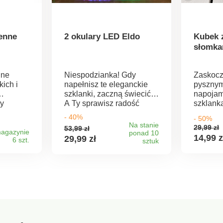
enne
2 okulary LED Eldo
Kubek 
słomka
nne
Niespodzianka! Gdy
Zaskocz
ich i
napełnisz te eleganckie
pysznym
szklanki, zaczną świecić.
napojam
y
A Ty sprawisz radość
szklank
ie
swoim gościom! Szkło. Z 6
słomkam
- 40%
- 50%
iej
diodami LED. Zapalają się
Na stanie
29,99 zł
53,99 zł
po napełnieniu. Zasilanie
agazynie
ponad 10
14,99 z
29,99 zł
6 szt.
go.
bateryjne. Eldo.
sztuk
anowe
ściwości
 jest
bie
e
ji i
ałe i