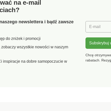
wać na e-mail
e
0 do
ciach?
e, ale
naszego newslettera i bądź zawsze
E-mail
ich
ęp do zniżek i promocji
a jest
Subskrybuj
li
ra zobaczy wszystkie nowości w naszym
napój.
yć w
Chcę otrzymywać
wać w
rabatach. Rezy
i inspiracje na dobre samopoczucie w
owej.
era
0 ml.
gancki
a
i
e na
0 do
ści
arstwa