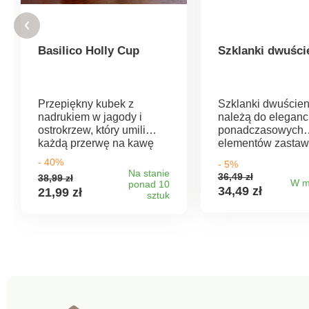
Basilico Holly Cup
Szklanki dwuści
Przepiękny kubek z
Szklanki dwuście
nadrukiem w jagody i
należą do eleganck
ostrokrzew, który umili
ponadczasowych
każdą przerwę na kawę
elementów zastaw
nie tylko w okresie świąt!
stołowej. Są ręczn
- 40%
- 5%
dmuchane z wysok
Na stanie
36,49 zł
38,99 zł
jakości szkła
W m
ponad 10
34,49 zł
21,99 zł
sztuk
borokrzemianowe
Szkło borokrzemi
ma doskonałe wła
termiczne i dlatego
stosowane w służ
zdrowia, przemyśl
chemicznym, farmac
innych gałęziach
przemysłu. Jest trw