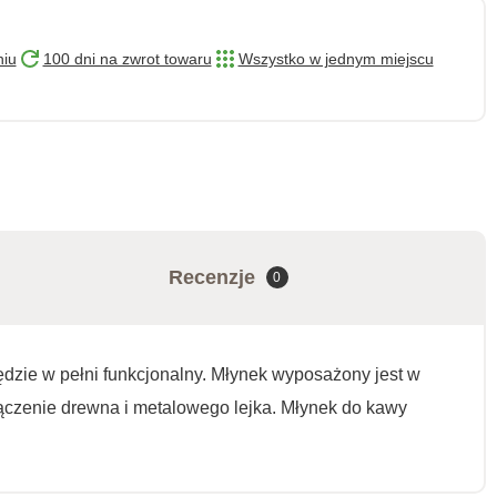
niu
100 dni na zwrot towaru
Wszystko w jednym miejscu
Recenzje
0
ędzie w pełni funkcjonalny. Młynek wyposażony jest w
ączenie drewna i metalowego lejka. Młynek do kawy