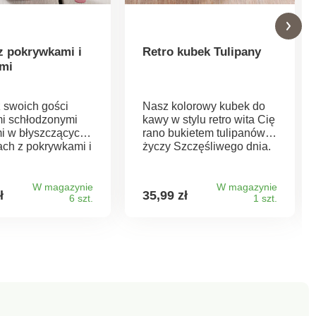
z pokrywkami i
Retro kubek Tulipany
mi
 swoich gości
Nasz kolorowy kubek do
i schłodzonymi
kawy w stylu retro wita Cię
i w błyszczących
rano bukietem tulipanów i
ach z pokrywkami i
życzy Szczęśliwego dnia.
i.
Smacznego!
W magazynie
W magazynie
ł
35,99 zł
6 szt.
1 szt.