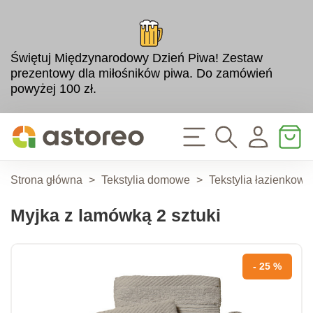
Świętuj Międzynarodowy Dzień Piwa! Zestaw
prezentowy dla miłośników piwa. Do zamówień
powyżej 100 zł.
Strona główna
>
Tekstylia domowe
>
Tekstylia łazienkowe
Myjka z lamówką 2 sztuki
- 25 %