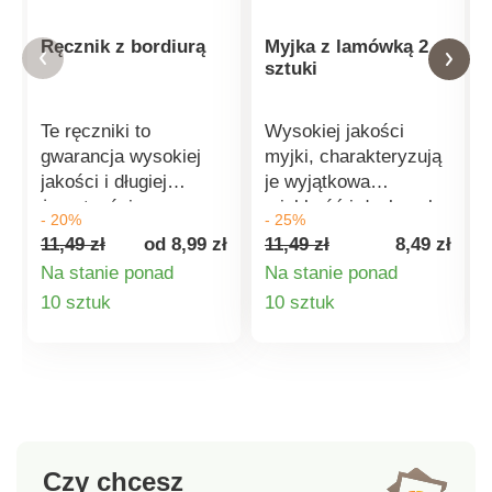
Ręcznik z bordiurą
Myjka z lamówką 2
sztuki
Te ręczniki to
Wysokiej jakości
gwarancja wysokiej
myjki, charakteryzują
jakości i długiej
je wyjątkowa
żywotności.
miękkość i doskonałą
- 20%
- 25%
Pokochasz ich
chłonność, a w
11,49 zł
od 8,99 zł
11,49 zł
8,49 zł
doskonałą chłonność i
dodatku są delikatne
Na stanie ponad
Na stanie ponad
miękkość. Wykonane
dla skóry.
Szczegóły
Szczegóły
10 sztuk
10 sztuk
są w 100% z bawełny,
więc podczas prania
produktu
produktu
można użyć
niewielkiej ilości płynu
do płukania tkanin.
Dzięki materiałowi nie
stracą nic ze swojej
Czy chcesz
pożądanej chłonności,