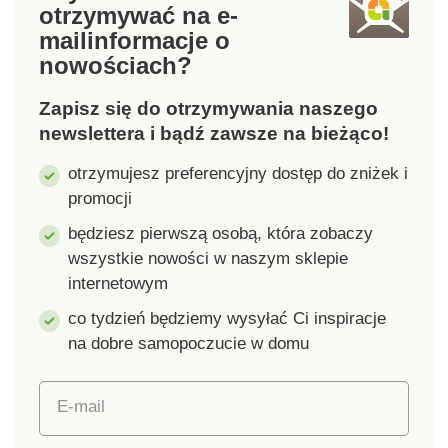
otrzymywać na e-
a jednocześnie będą
mail
informacje o
przyjemnie pachnieć.
nowościach?
Można je łączyć z 5
innymi kolorami z
Zapisz się do otrzymywania naszego
naszej oferty, w 5
różnych rozmiarach
newslettera i bądź zawsze na bieżąco!
lub łączyć w zestaw
otrzymujesz preferencyjny dostęp do zniżek i
jednego koloru. 100%
promocji
bawełny o gramaturze
500 g/m² Certyfikat
będziesz pierwszą osobą, która zobaczy
OEKO-TEX Standard
wszystkie nowości w naszym sklepie
100 dla materiałów
internetowym
bezpiecznych dla
zdrowia.
co tydzień będziemy wysyłać Ci inspiracje
na dobre samopoczucie w domu
E-mail