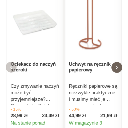
Ociekacz do naczyń
Uchwyt na ręcznik
szeroki
papierowy
Czy zmywanie naczyń
Ręczniki papierowe są
może być
niezwykle praktyczne
przyjemniejsze?
i musimy mieć je
Oczywiście. Dzielony
zawsze pod ręką.
- 15%
- 50%
ociekacz na sztućce
Abyś nie musiał ich
28,99 zł
23,49 zł
44,99 zł
21,99 zł
to odpowiedni
ciągle szukać, właśnie
Na stanie ponad
W magazynie 3
pomocnik w
do tego służy uchwyt
Szczegóły
Szczegóły