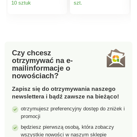
10 sztuk
szt.
utrzymaniu porządku
na ręczniki papierowe.
w zlewie. Materiał:
Gdziekolwiek go
produktu
produktu
tworzywo sztuczne
umieścisz, tam
Wymiary: 45 x 37 x 8
pozostanie. Ręczniki
cm Przegródki mogą
można oderwać w
pomieścić do 12
dowolnym momencie.
talerzy, dwie
Materiał:
Czy chcesz
przegródki na sztućce
chrom.Uchwyt na
otrzymywać na e-
i oddzielną przegródkę
ręcznik
mail
informacje o
na umyte kubki i
papierowyPraktyczny,
nowościach?
talerze. Tacka
montowany na
ociekowa jest
stojakuRęczniki
Zapisz się do otrzymywania naszego
oddzielna i można ją
zawsze pod ręką
łatwo opróżnić
newslettera i bądź zawsze na bieżąco!
Konserwacja jest
otrzymujesz preferencyjny dostęp do zniżek i
łatwa, tacę ociekową
promocji
można również myć w
zmywarce. Nie
będziesz pierwszą osobą, która zobaczy
zalecamy używania
wszystkie nowości w naszym sklepie