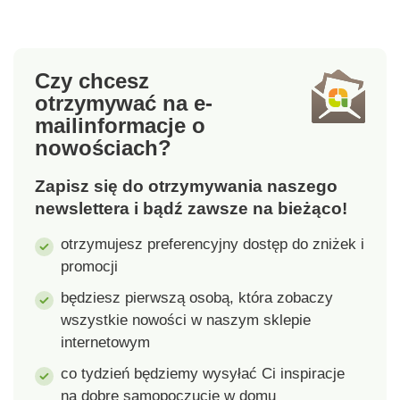
Zasilany 6 bateriami
powiedzieć wszystko,
AA (brak w zestawie).
co masz do
10 diod LED
powiedzenia w
podświetlających.
oryginalny sposób.
Czy chcesz
Zestaw zawiera 85
Możesz też łatwo
otrzymywać na e-
liter i 9 symboli.
wszystko wymazać.
mail
informacje o
Wymiary: 49,8 x 15 x
Zasilany 3 bateriami
nowościach?
5,3 cm.
AA 1,5 V, można go
umieścić w dowolnym
Zapisz się do otrzymywania naszego
miejscu. Wymiary: ok.
20 x 14 x 3,5 cm.
newslettera i bądź zawsze na bieżąco!
Materiał: tworzywo
otrzymujesz preferencyjny dostęp do zniżek i
sztuczne. Baterie nie
promocji
są dołączone.
będziesz pierwszą osobą, która zobaczy
wszystkie nowości w naszym sklepie
internetowym
co tydzień będziemy wysyłać Ci inspiracje
na dobre samopoczucie w domu