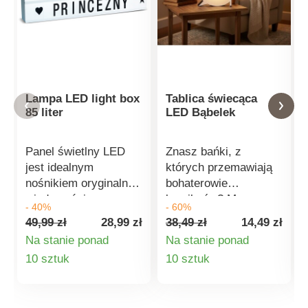
Lampa LED light box
Tablica świecąca
85 liter
LED Bąbelek
Panel świetlny LED
Znasz bańki, z
jest idealnym
których przemawiają
nośnikiem oryginalnej
bohaterowie
wiadomości.
komiksów? Mamy
- 40%
- 60%
Wystarczy złożyć go
właśnie taki dla
49,99 zł
28,99 zł
38,49 zł
14,49 zł
z dołączonych liter i
Ciebie, podświetlany 5
Na stanie ponad
Na stanie ponad
włożyć w rowki.
diodami LED. Dzięki
Szczegóły
Szczegóły
10 sztuk
10 sztuk
Dzięki podświetleniu
dołączonemu
panelu napis będzie
markerowi możesz
produktu
produktu
doskonale widoczny.
użyć go, aby