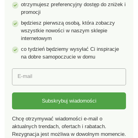
otrzymujesz preferencyjny dostęp do zniżek i
idealnie dzięki
elastyczność nawet
promocji
zapięciu na rzep.
po zamrożeniu.
Wysokiej jakości
będziesz pierwszą osobą, która zobaczy
syntetyczne włosy w
wszystkie nowości w naszym sklepie
dotyku przypominają
internetowym
prawdziwe i
zachowują swój blask.
co tydzień będziemy wysyłać Ci inspiracje
na dobre samopoczucie w domu
E-mail
Subskrybuj wiadomości
Chcę otrzymywać wiadomości e-mail o
aktualnych trendach, ofertach i rabatach.
Rezygnacja jest możliwa w dowolnym momencie.