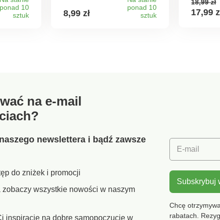
18,99 zł
go.
pokrywkaWymiary:
również
ponad 10
ponad 10
17,99 z
8,99 zł
ia w
sztuk
pojemność 0,29 l, 8 x 8 x 9
sztuk
przech
cm
lodówce
polieste
cm.
wać na e-mail
ciach?
naszego newslettera i bądź zawsze
E-mail
ęp do zniżek i promocji
Subskrybuj
ra zobaczy wszystkie nowości w naszym
Chcę otrzymywać
rabatach. Rezy
i inspiracje na dobre samopoczucie w