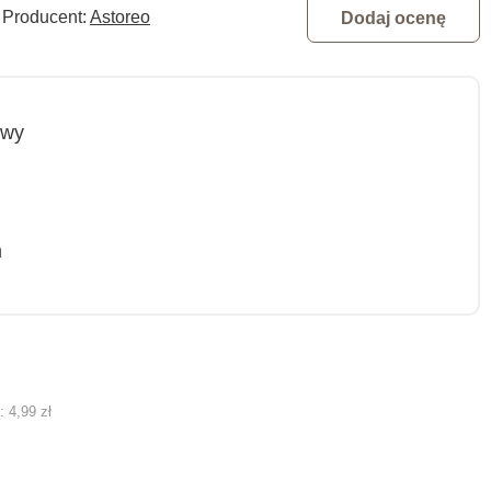
Producent:
Astoreo
Dodaj ocenę
owy
m
ą:
4,99 zł