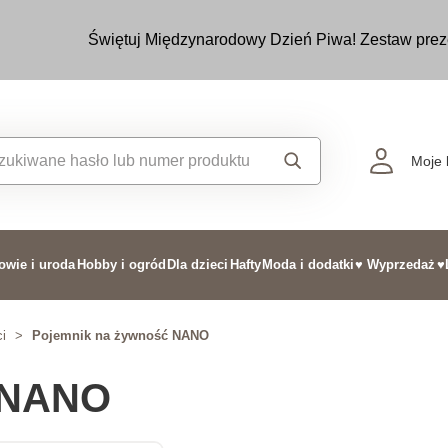
Świętuj Międzynarodowy Dzień Piwa! Zestaw prez
Moje 
owie i uroda
Hobby i ogród
Dla dzieci
Hafty
Moda i dodatki
♥ Wyprzedaż
♥
i
>
Pojemnik na żywność NANO
 NANO