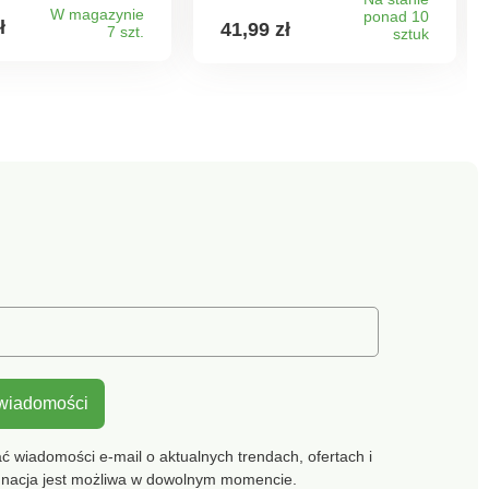
 do
powierzchnią - bez
W magazynie
ponad 10
ł
41,99 zł
7 szt.
owywania w
tłuszczu, bez lepkich
sztuk
. Materiał: 100%
pozostałości. Można myć
r. Wymiary: 36 x 25
w zmywarce. Odporne na
temperaturę do 230°C.
 wiadomości
 wiadomości e-mail o aktualnych trendach, ofertach i
gnacja jest możliwa w dowolnym momencie.