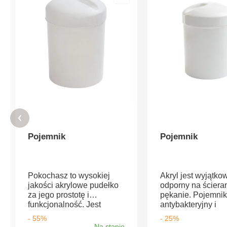
Pojemnik
Pojemnik
Pokochasz to wysokiej
Akryl jest wyjątko
jakości akrylowe pudełko
odporny na ścieran
za jego prostotę i
pękanie. Pojemnik 
funkcjonalność. Jest
antybakteryjny i
praktyczne i nadaje się nie
zachowuje biały ko
- 55%
- 25%
tylko do żywności, ale
pomimo oddziaływ
Na stanie