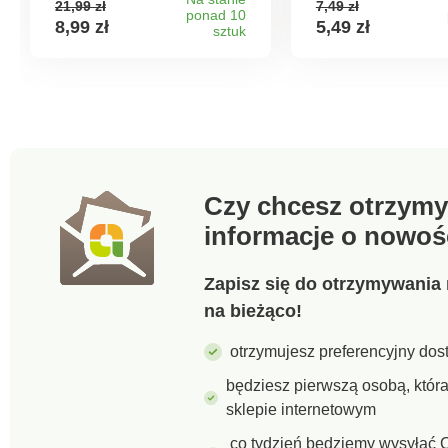
21,99 zł
7,49 zł
także do przechowywania
światła słoneczne
ponad 10
8,99 zł
5,49 zł
różnych drobnych
sztuk
Nadaje się do myc
przedmiotów. Akryl jest
zmywarce.
nowoczesnym i
poszukiwanym materiałem
w wielu dziedzinach. Jest
niezwykle odporny na
ścieranie i pękanie. Słoik z
pokrywką jest
antybakteryjny i
Czy chcesz otrzymy
zachowuje krystaliczną
przejrzystość. Wymiary:
informacje o nowoś
13,7 x 13,7 x 19,5 cm.
Pojemność: 1,75 l.
Zapisz się do otrzymywania 
na bieżąco!
otrzymujesz preferencyjny dost
będziesz pierwszą osobą, któ
sklepie internetowym
co tydzień będziemy wysyłać C