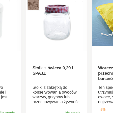
Słoik + świeca 0,29 l
Worecz
ŠPAJZ
przech
banan
wo
Słoiki z zakrętką do
Ten spe
ie i
konserwowania owoców,
utrzymu
jest
warzyw, grzybów lub
owoce, 
przechowywania żywności
dojrzewa
lor
luzem.Materiał: szkło,
np. ban
- 5%
ania
metalowa
dłużej ś
Na stanie
Na stanie