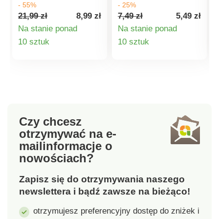
- 55%
- 25%
funkcjonalność. Jest
zachowuje biały kolor
21,99 zł
8,99 zł
7,49 zł
5,49 zł
praktyczne i nadaje
pomimo oddziaływania
Na stanie ponad
Na stanie ponad
się nie tylko do
światła słonecznego.
Szczegóły
Szczegóły
10 sztuk
10 sztuk
żywności, ale także
Nadaje się do mycia w
do przechowywania
zmywarce.
produktu
produktu
różnych drobnych
przedmiotów. Akryl
jest nowoczesnym i
poszukiwanym
materiałem w wielu
Czy chcesz
dziedzinach. Jest
otrzymywać na e-
niezwykle odporny na
mail
informacje o
ścieranie i pękanie.
nowościach?
Słoik z pokrywką jest
antybakteryjny i
Zapisz się do otrzymywania naszego
zachowuje
krystaliczną
newslettera i bądź zawsze na bieżąco!
przejrzystość.
otrzymujesz preferencyjny dostęp do zniżek i
Wymiary: 13,7 x 13,7