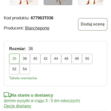
Kod produktu:
677963T036
Dodaj ocenę
Producent:
Blancheporte
Rozmiar:
36
36
38
40
42
44
46
48
50
52
54
Tabela rozmiarów
Na stanie u dostawcy
(termin wysyłki w ciągu 3 - 5 dni roboczych)
Opcje dostawy