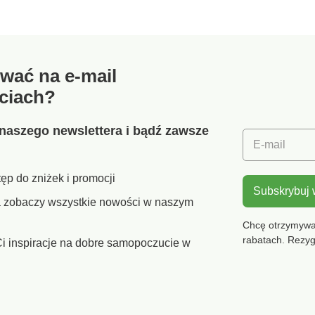
doskona
pościelą
szerokiej
wać na e-mail
ciach?
naszego newslettera i bądź zawsze
E-mail
ęp do zniżek i promocji
Subskrybuj
ra zobaczy wszystkie nowości w naszym
Chcę otrzymywać
rabatach. Rezy
i inspiracje na dobre samopoczucie w