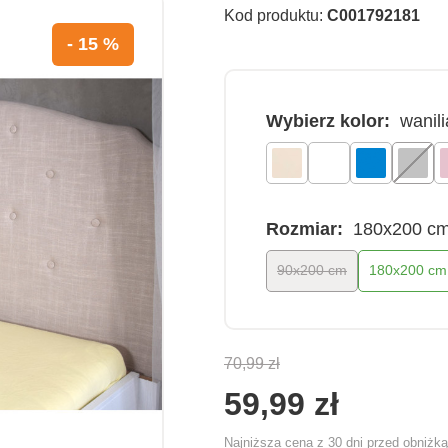
Kod produktu:
C001792181
- 15 %
Wybierz kolor:
wanili
Rozmiar:
180x200 c
90x200 cm
180x200 cm
70,99 zł
59,99 zł
Najniższa cena z 30 dni przed obniżk