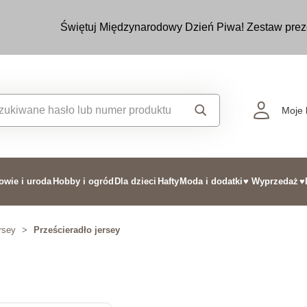
Świętuj Międzynarodowy Dzień Piwa! Zestaw prez
Moje 
owie i uroda
Hobby i ogród
Dla dzieci
Hafty
Moda i dodatki
♥ Wyprzedaż
♥
rsey
>
Prześcieradło jersey