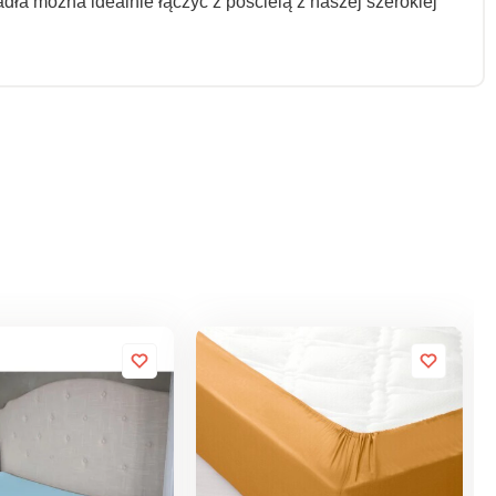
ła można idealnie łączyć z pościelą z naszej szerokiej