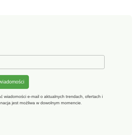
le łączyć z
Dopasowane narożniki.
 z naszej
Certyfikat „Made in Green”
 oferty.
OEKO-TEX. Oprócz
weryfikacji kilkuset
substancji chemicznych,
które przyczyniają się do
wysokiego poziomu
bezpieczeństwa, certyfikat
ten gwarantuje
przestrzeganie zasad
produkcji i kontrolowane
praktyki społeczne. Aby
chronić środowisko,
zalecamy pranie w
 wiadomości
temperaturze 40°C i
suszenie na powietrzu.
 wiadomości e-mail o aktualnych trendach, ofertach i
gnacja jest możliwa w dowolnym momencie.