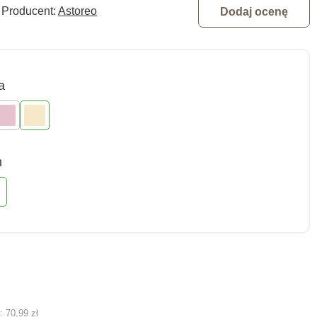
Producent:
Astoreo
Dodaj ocenę
a
m
ą:
70,99 zł