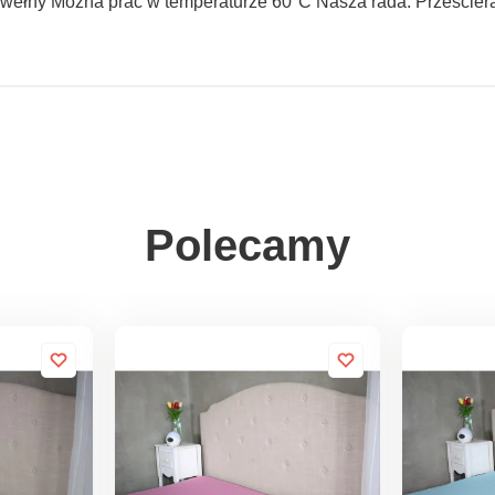
wełny Można prać w temperaturze 60°C Nasza rada: Prześcierad
Polecamy