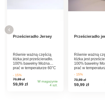
Prześcieradło Jersey
Prześcieradło je
Równie ważną częścią
Równie ważną czę
łóżka jest prześcieradło.
łóżka jest przeście
100% bawełny Można
100% bawełny Mo
prać w temperaturze 60°C
prać w temperatur
Nasza rada: Prześcieradła
Nasza rada: Prześ
- 15%
- 15%
można idealnie łączyć z
można idealnie łą
70,99 zł
70,99 zł
pościelą z naszej
pościelą z naszej
W magazynie
59,99 zł
59,99 zł
4 szt.
szerokiej oferty.
szerokiej oferty.