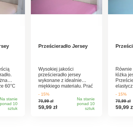
rsey
Prześcieradło Jersey
Prześci
ścią
Wysokiej jakości
Równie 
radło.
prześcieradło jersey
łóżka je
żna
wykonane z idealnie
Prześci
ze 60°C
miękkiego materiału. Prać
elastyc
cieradła
w temperaturze 60°C.
naszej o
- 15%
- 15%
czyć z
wszystk
Na stanie
Na stanie
70,99 zł
70,99 zł
dotycząc
ponad 10
ponad 10
59,99 zł
59,99 z
sztuk
sztuk
przyjem
materiału. 100% ba
Można p
temperatu
rada: P