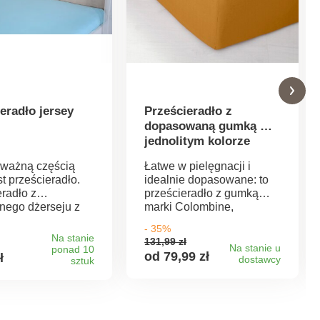
eradło jersey
Prześcieradło z
dopasowaną gumką w
jednolitym kolorze
marki Colombine o
ważną częścią
Łatwe w pielęgnacji i
głębokości narożnika
st prześcieradło.
idealnie dopasowane: to
32 cm, wykonane z
eradło z
prześcieradło z gumką
bawełny
znego dżerseju z
marki Colombine,
ferty spełnia
wykonane w 100% z
- 35%
ie wymagania
bawełny. Wykonane z
Na stanie
131,99 zł
e komfortu i
materiału
Na stanie u
ponad 10
od 79,99 zł
ł
dostawcy
nie miękkiego
sztuk
wyselekcjonowanego ze
wełny
względu na wytrzymałość i
rać w
trwałość. Stabilne
rze 60°C Nasza
wymiary. Głębokość
rześcieradła można
narożnika 32 cm.