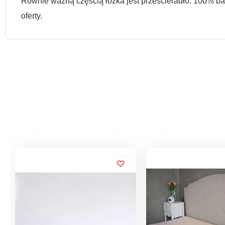
Równie ważną częścią łóżka jest prześcieradło. 100% ba
oferty.