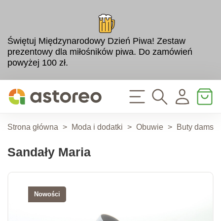
Świętuj Międzynarodowy Dzień Piwa! Zestaw
prezentowy dla miłośników piwa. Do zamówień
powyżej 100 zł.
Strona główna
>
Moda i dodatki
>
Obuwie
>
Buty damski
Sandały Maria
Nowości