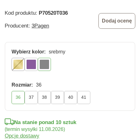
Kod produktu:
P70520T036
Dodaj ocenę
Producent:
3Pagen
Wybierz kolor:
srebrny
Rozmiar:
36
36
37
38
39
40
41
Na stanie ponad 10 sztuk
(termin wysyłki 11.08.2026)
Opcje dostawy