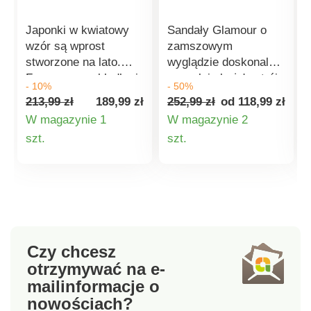
Japonki w kwiatowy
Sandały Glamour o
wzór są wprost
zamszowym
stworzone na lato.
wyglądzie doskonale
Formowana wkładka i
uzupełnią każdy strój.
- 10%
- 50%
korkowa podeszwa
Zamszowy wygląd. Na
213,99 zł
189,99 zł
252,99 zł
od 118,99 zł
zapewniają wygodne
obcasie. Skrzyżowane
W magazynie 1
W magazynie 2
dopasowanie. Klamra
paski z dyskretną
Szczegóły
Szczegóły
szt.
szt.
do regulacji paska dla
gumką ułatwiającą
indywidualnego
zakładanie i
produktu
produktu
dopasowania.
zdejmowanie. Stały
Wzorzysta,
obcas. Na klinie
antypoślizgowa
pokrytym łykiem.
podeszwa.
Wkładka z pianki.
Wyprodukowano w
Antypoślizgowa
Czy chcesz
Hiszpanii.
podeszwa.
otrzymywać na e-
mail
informacje o
nowościach?