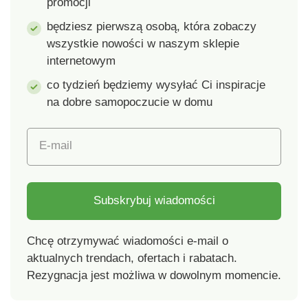
promocji
zapięciu na rzep.
po zamrożeniu.
Wysokiej jakości
będziesz pierwszą osobą, która zobaczy
syntetyczne włosy w
wszystkie nowości w naszym sklepie
dotyku przypominają
internetowym
prawdziwe i
zachowują swój blask.
co tydzień będziemy wysyłać Ci inspiracje
na dobre samopoczucie w domu
E-mail
Subskrybuj wiadomości
Chcę otrzymywać wiadomości e-mail o
aktualnych trendach, ofertach i rabatach.
Rezygnacja jest możliwa w dowolnym momencie.