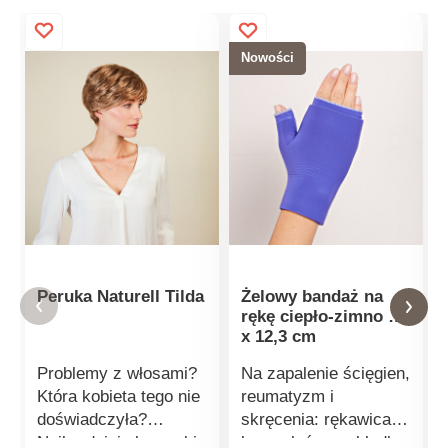
Nowości
Peruka Naturell Tilda
Żelowy bandaż na
rękę ciepło-zimno 16
x 12,3 cm
Problemy z włosami?
Na zapalenie ścięgien,
Która kobieta tego nie
reumatyzm i
doświadczyła?
skręcenia: rękawica
Najbardziej eleganckie
bez palców z wkładką