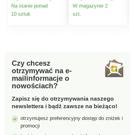
zamknięty i wykonany
matowej ceramiki.
Na stanie ponad
W magazynie 2
z bardzo twardego,
Wymienna główka
Szczegóły
Szczegóły
10 sztuk
szt.
niełamliwego plastiku.
szczoteczki wykonana
Sama główka
jest z silikonu. Dzięki
produktu
produktu
szczoteczki wykonana
nieprzywierającej
jest z silikonu. Dzięki
powierzchni na włosiu
nieprzywierającej
nie osadza się brud.
powierzchni na włosiu
nie osadza się brud.
Czy chcesz
Trwałe i elastyczne
otrzymywać na e-
włosie gwarantuje
mail
informacje o
dokładne i niezawodne
nowościach?
czyszczenie. Głowica
jest bardzo łatwa do
Zapisz się do otrzymywania naszego
wymiany. Wymienne
szczoteczki z
newslettera i bądź zawsze na bieżąco!
uchwytami Wenko lub
otrzymujesz preferencyjny dostęp do zniżek i
oddzielne główki
promocji
szczoteczek Wenko
można znaleźć w