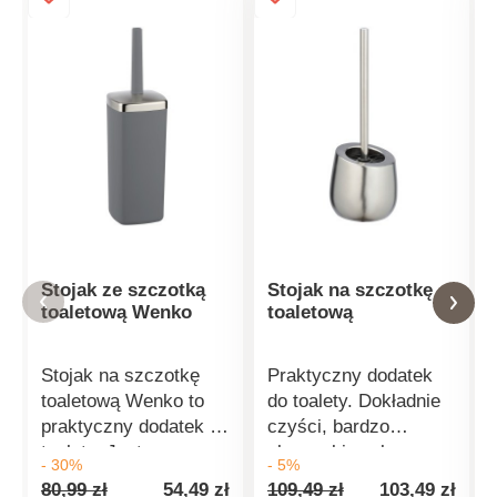
Stojak ze szczotką
Stojak na szczotkę
toaletową Wenko
toaletową
Stojak na szczotkę
Praktyczny dodatek
toaletową Wenko to
do toalety. Dokładnie
praktyczny dodatek do
czyści, bardzo
toalety. Jest
elegancki, wykonany z
- 30%
- 5%
elegancki, higienicznie
wysokiej jakości
80,99 zł
54,49 zł
109,49 zł
103,49 zł