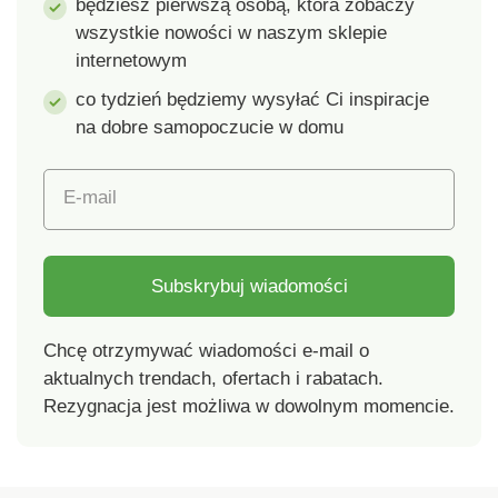
będziesz pierwszą osobą, która zobaczy
naszym asortymencie.
wszystkie nowości w naszym sklepie
Wymiary: szerokość
internetowym
9,6 cm, wysokość
36,5 cm, głębokość
co tydzień będziemy wysyłać Ci inspiracje
9,5 cm. Średnica
na dobre samopoczucie w domu
główki szczoteczki:
7,5 cm. Stojak na
E-mail
szczotkę toaletową
Wenko Higienicznie
zamknięty Stojak
wykonany z trwałego i
Subskrybuj wiadomości
wysokiej jakości
tworzywa sztucznego
Chcę otrzymywać wiadomości e-mail o
Praktyczne
akcesorium do toalety
aktualnych trendach, ofertach i rabatach.
Silikonowa główka
Rezygnacja jest możliwa w dowolnym momencie.
szczotki
Nieprzywierająca
powierzchnia włosia