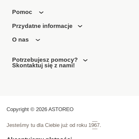
Trwała i elastyczna
Niezawodne
Pomoc
czyszczenie
Wymienna szczotka z
Przydatne informacje
uchwytem lub samą
główką (w naszej
O nas
ofercie)
Potrzebujesz pomocy?
Skontaktuj się z nami!
Copyright © 2026 ASTOREO
Jesteśmy tu dla Ciebie już od roku
1967.