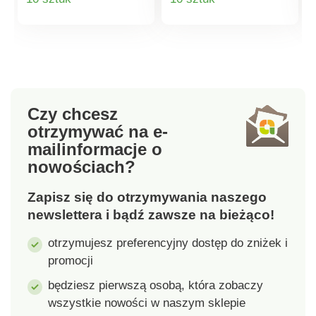
wiskoza, 65 %
wiskoza, 65 %
poliester.
poliester.
produktu
produktu
Czy chcesz
otrzymywać na e-
mail
informacje o
nowościach?
Zapisz się do otrzymywania naszego
newslettera i bądź zawsze na bieżąco!
otrzymujesz preferencyjny dostęp do zniżek i
promocji
będziesz pierwszą osobą, która zobaczy
wszystkie nowości w naszym sklepie