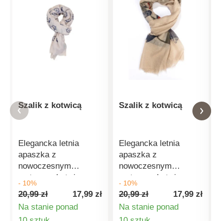
Szalik z kotwicą
Szalik z kotwicą
Elegancka letnia
Elegancka letnia
apaszka z
apaszka z
nowoczesnym
nowoczesnym
motywem kotwic.
motywem kotwic.
- 10%
- 10%
Lekkość noszenia.
Lekkość noszenia.
20,99 zł
17,99 zł
20,99 zł
17,99 zł
Rozmiar: 70x180 cm.
Rozmiar: 70x180 cm.
Na stanie ponad
Na stanie ponad
Materiał: 35 %
Materiał: 35 %
Szczegóły
Szczegóły
10 sztuk
10 sztuk