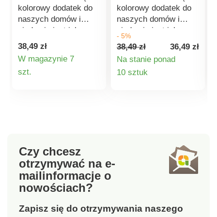
kolorowy dodatek do
kolorowy dodatek do
naszych domów i
naszych domów i
nigdy nie jest ich za
nigdy nie jest ich za
- 5%
wiele. Są wspaniałe do
wiele. Są wspaniałe do
38,49 zł
38,49 zł
36,49 zł
odpoczynku lub snu.
odpoczynku lub snu.
W magazynie 7
Na stanie ponad
Szczegóły
Szczegóły
szt.
10 sztuk
produktu
produktu
Czy chcesz
otrzymywać na e-
mail
informacje o
nowościach?
Zapisz się do otrzymywania naszego