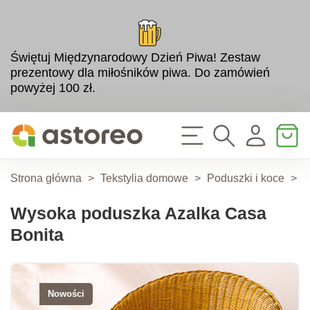
Świętuj Międzynarodowy Dzień Piwa! Zestaw
prezentowy dla miłośników piwa. Do zamówień
powyżej 100 zł.
Strona główna
>
Tekstylia domowe
>
Poduszki i koce
>
P
Wysoka poduszka Azalka Casa
Bonita
Nowości