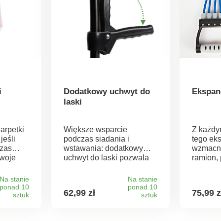
i
Dodatkowy uchwyt do
Ekspan
laski
arpetki
Większe wsparcie
Z każdy
jeśli
podczas siadania i
tego ek
czas
wstawania: dodatkowy
wzmacni
Twoje
uchwyt do laski pozwala
ramion, 
izgają.
oprzeć się obiema rękami,
piersiow
alcowi i
co zapewnia większą
Antypoś
Na stanie
Na stanie
e
niezależność i mobilność
w kolor
ponad 10
ponad 10
62,99 zł
75,99 z
jest
sztuk
w codziennym życiu.
sztuk
czarnym
zony
Mocowanie bez klejenia
blokowa
owe
lub wiercenia. Można
ciągnię