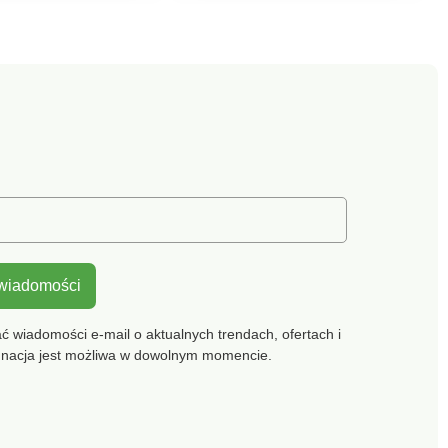
znego, szczelnego
zawieszania i wygodnego
łu gumowego,
pakowania. Materiał jest
go na zużycie.
odporny na zapachy
spowodowane wilgocią.
Materiał: mikrofibra - 85%
poliester, 15% poliamid.
Wymiary: 80 x 40 cm. Do
uprawiania sportu W
podróży i w domu Lekki i
składany do minimum
Super miękkie i wygodne
w kontakcie ze skórą
Wysoka zdolność
absorpcji Szybkie
schnięcie Elastyczny
 wiadomości
pasek do wieszania i
wygodnego pakowania
 wiadomości e-mail o aktualnych trendach, ofertach i
gnacja jest możliwa w dowolnym momencie.