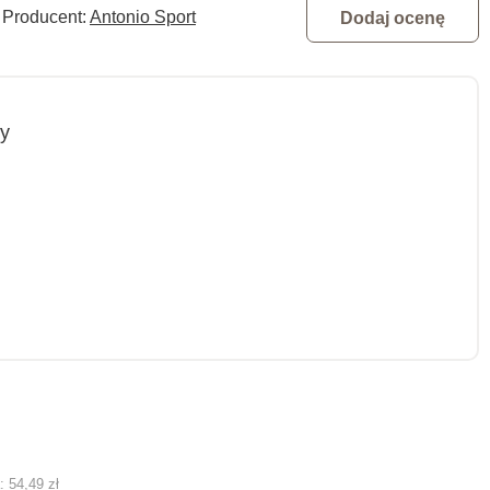
Producent:
Antonio Sport
Dodaj ocenę
y
ą:
54,49 zł