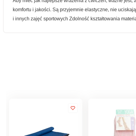
Aby mieć jak najlepsze wrażenia z ćwiczeń, ważne jest,
komfortu i jakości. Są przyjemnie elastyczne, nie uciskaj
i innych zajęć sportowych Zdolność kształtowania materi