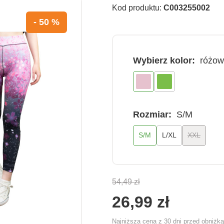
Kod produktu:
C003255002
- 50 %
Wybierz kolor:
różow
Rozmiar:
S/M
S/M
L/XL
XXL
54,49 zł
26,99 zł
Najniższa cena z 30 dni przed obniżk