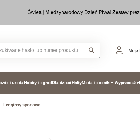
Świętuj Międzynarodowy Dzień Piwa! Zestaw prez
Moje 
owie i uroda
Hobby i ogród
Dla dzieci
Hafty
Moda i dodatki
♥ Wyprzedaż
♥
>
Legginsy sportowe