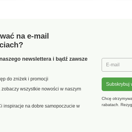
topach,
złożyć, gdy nie jest
elastyc
używany. Do lasek o
materia
średnicy do 22 mm.
odporne
Nośność do 100 kg.
w
wać na e-mail
mość
ciach?
a stopom
:80%
naszego newslettera i bądź zawsze
tan.Uni
E-mail
dealne
wiczeń
ęp do zniżek i promocji
artym
Subskrybuj
m
ra zobaczy wszystkie nowości w naszym
kładka
Chcę otrzymywać
rabatach. Rezy
i inspiracje na dobre samopoczucie w