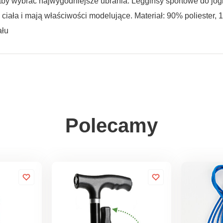
 aby wybrać najwygodniejsze ubrania. Legginsy sportowe do jog
ą ciała i mają właściwości modelujące. Materiał: 90% poliester,
ału
Polecamy