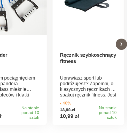
der
Ręcznik szybkoschnący
fitness
m pociągnięciem
Uprawiasz sport lub
spandera
podróżujesz? Zapomnij o
asz mięśnie
klasycznych ręcznikach i
pleców i klatki
spakuj ręcznik fitness. Jest
ej.
lekki, bardzo miękki i
- 40%
lizgowe uchwyty
przyjemny w dotyku. Ma
Na stanie
Na stanie
18,99 zł
ze
właściwości ultrachłonne i
ponad 10
ponad 10
ł
10,99 zł
/szarym. 5
sztuk
jest szybkoschnący.
sztuk
nych sznurków do
Ręcznik posiada
cia wykonanych z
elastyczną pętlę do