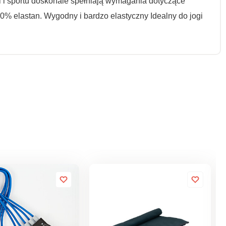
i i sportu doskonale spełniają wymagania dotyczące
 10% elastan. Wygodny i bardzo elastyczny Idealny do jogi