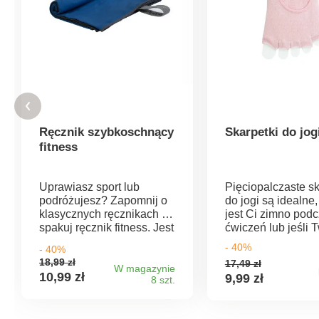
Ręcznik szybkoschnący
Skarpetki do jog
fitness
Uprawiasz sport lub
Pięciopalczaste sk
podróżujesz? Zapomnij o
do jogi są idealne, 
klasycznych ręcznikach i
jest Ci zimno pod
spakuj ręcznik fitness. Jest
ćwiczeń lub jeśli 
lekki, bardzo miękki i
stopy pocą się i śl
- 40%
- 40%
przyjemny w dotyku. Ma
Dzięki otwartemu p
18,99 zł
17,49 zł
właściwości ultrachłonne i
pięcie są niezwykl
W magazynie
10,99 zł
9,99 zł
8 szt.
jest szybkoschnący.
wygodne. Komfort 
Ręcznik posiada
dodatkowo zwięks
elastyczną pętlę do
przez antypoślizg