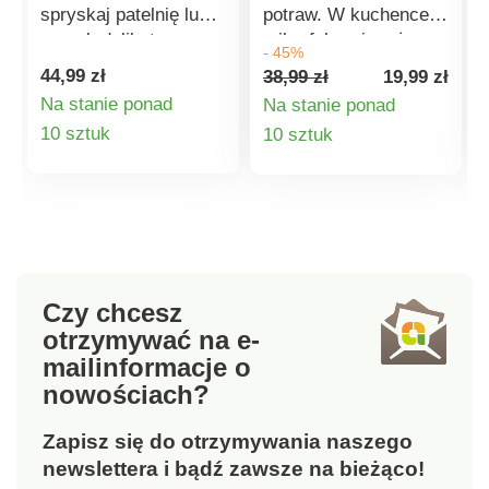
spryskaj patelnię lub
potraw. W kuchence
garnek delikatną
mikrofalowej możesz
- 45%
mgiełką za pomocą
ugotować 2 jajka w
44,99 zł
38,99 zł
19,99 zł
tego szklanego
rekordowym czasie:
Na stanie ponad
Na stanie ponad
spryskiwacza.
zalej wodą, do każdej
Szczegóły
Szczegóły
10 sztuk
10 sztuk
Doskonałe
miski wbij surowe
rozwiązanie dla tych,
jajko i włóż je do
produktu
produktu
którzy cenią sobie
kuchenki
zdrowsze,
mikrofalowej. Po 3
niskokaloryczne
minutach możesz
posiłki. Idealny do
cieszyć się doskonale
natłuszczania patelni,
ugotowanymi jajkami
Czy chcesz
form do pieczenia itd.
w koszulce na
otrzymywać na e-
Pozwala
śniadanie, kolację i
mail
informacje o
zaoszczędzić
wiele więcej. Jajka
nowościach?
pieniądze i
sadzone z kuchenki
zredukować kilogramy
mikrofalowej. Czas
Zapisz się do otrzymywania naszego
na wadze.
gotowania poniżej 3
Wielokrotnego użytku.
minut. Unikalny
newslettera i bądź zawsze na bieżąco!