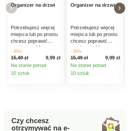
Organizer na drzwi
Organizer na drzwi
Potrzebujesz więcej
Potrzebujesz więcej
miejsca lub po prostu
miejsca lub po prostu
chcesz poprawić
chcesz poprawić
przejrzystość
przejrzystość
- 35%
- 35%
przechowywania?
przechowywania?
15,49 zł
9,99 zł
15,49 zł
9,99 zł
Organizer można
Organizer można
Na stanie ponad
Na stanie ponad
umieścić nie tylko w
umieścić nie tylko w
Szczegóły
Szczegóły
10 sztuk
10 sztuk
drzwiach szafki
drzwiach szafki
kuchennej, ale także
kuchennej, ale także
produktu
produktu
w łazience, szatni itp.
w łazience, szatni itp.
Montaż zajmuje
Montaż zajmuje
zaledwie minutę przy
zaledwie minutę przy
użyciu dwustronnych
użyciu dwustronnych
taśm
taśm
Czy chcesz
samoprzylepnych
samoprzylepnych
otrzymywać na e-
Materiał: tworzywo
Materiał: tworzywo