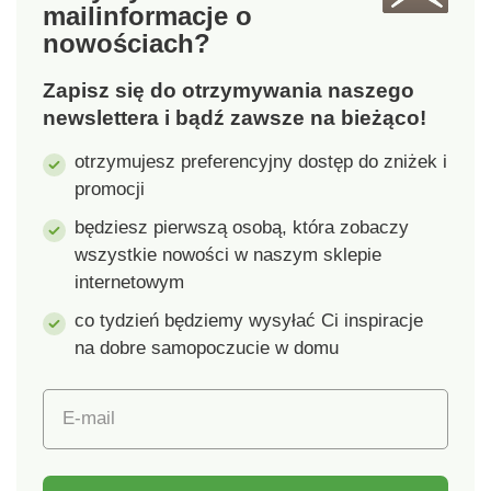
mail
informacje o
sztuczne, kolor biały
sztuczne, kolor biały
nowościach?
Wymiary: 270 x 95 x
Wymiary: 270 x 95 x
380 mm
380 mm
Zapisz się do otrzymywania naszego
newslettera i bądź zawsze na bieżąco!
otrzymujesz preferencyjny dostęp do zniżek i
promocji
będziesz pierwszą osobą, która zobaczy
wszystkie nowości w naszym sklepie
internetowym
co tydzień będziemy wysyłać Ci inspiracje
na dobre samopoczucie w domu
E-mail