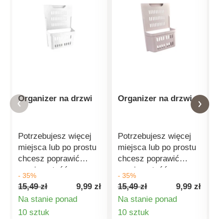
Organizer na drzwi
Organizer na drzwi
Potrzebujesz więcej
Potrzebujesz więcej
miejsca lub po prostu
miejsca lub po prostu
chcesz poprawić
chcesz poprawić
przejrzystość
przejrzystość
- 35%
- 35%
przechowywania?
przechowywania?
15,49 zł
9,99 zł
15,49 zł
9,99 zł
Organizer można
Organizer można
Na stanie ponad
Na stanie ponad
umieścić nie tylko w
umieścić nie tylko w
Szczegóły
Szczegóły
10 sztuk
10 sztuk
drzwiach szafki
drzwiach szafki