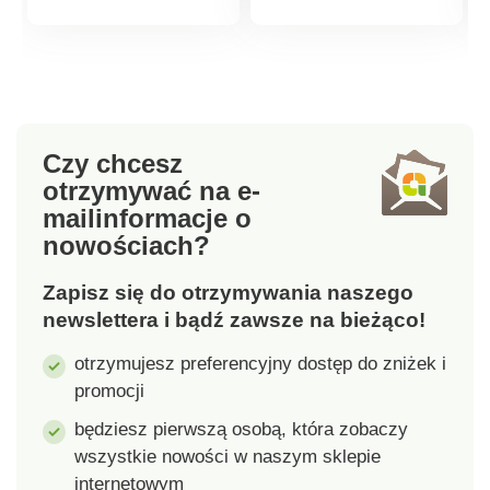
kuchennej, ale także
kuchennej, ale także
produktu
produktu
w łazience, szatni itp.
w łazience, szatni itp.
Montaż zajmuje
Montaż zajmuje
zaledwie minutę przy
zaledwie minutę przy
użyciu dwustronnych
użyciu dwustronnych
taśm
taśm
Czy chcesz
samoprzylepnych
samoprzylepnych
otrzymywać na e-
Materiał: tworzywo
Materiał: tworzywo
mail
informacje o
sztuczne, kolor biały
sztuczne, kolor biały
nowościach?
Wymiary: 270 x 95 x
Wymiary: 270 x 95 x
380 mm
380 mm
Zapisz się do otrzymywania naszego
newslettera i bądź zawsze na bieżąco!
otrzymujesz preferencyjny dostęp do zniżek i
promocji
będziesz pierwszą osobą, która zobaczy
wszystkie nowości w naszym sklepie
internetowym