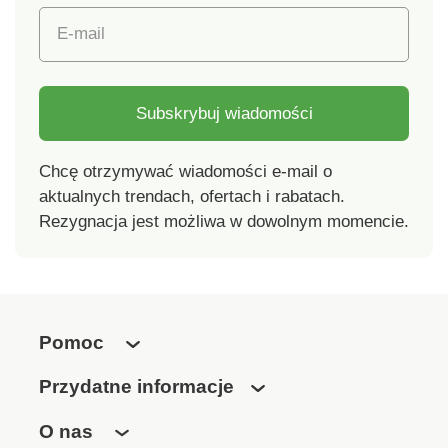
absorpcji Szybkie
palcem i podbiciem
E-mail
schnięcie Elastyczny
Antypoślizgowa
pasek do wieszania i
wkładka
wygodnego pakowania
Przyczepność i
bezpieczeństwo
Subskrybuj wiadomości
Chcę otrzymywać wiadomości e-mail o
aktualnych trendach, ofertach i rabatach.
Rezygnacja jest możliwa w dowolnym momencie.
Pomoc
Przydatne informacje
O nas