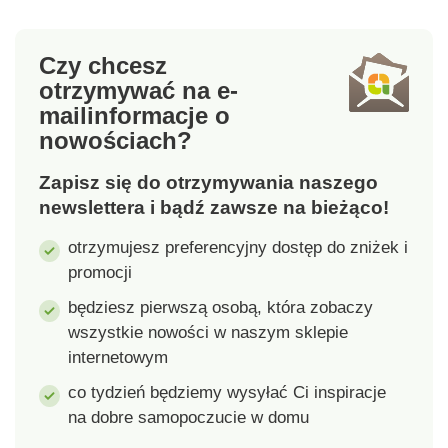
elastyczną pętlę do
antypoślizgowe
zawieszania i
wykończenie na
Czy chcesz
wygodnego
stopach, które
otrzymywać na e-
pakowania. Materiał
gwarantuje
mail
informacje o
jest odporny na
przyczepność do
nowościach?
zapachy
powierzchni i
spowodowane
bezpieczeństwo.
Zapisz się do otrzymywania naszego
wilgocią. Materiał:
Konstrukcja palców
mikrofibra - 85%
skarpet utrzymuje
newslettera i bądź zawsze na bieżąco!
poliester, 15%
prawidłową
otrzymujesz preferencyjny dostęp do zniżek i
poliamid. Wymiary: 80
ruchomość palców i
promocji
x 40 cm. Do
zapewnia stopom
uprawiania sportu W
naturalną
będziesz pierwszą osobą, która zobaczy
podróży i w domu
swobodę.Materiał:80%
wszystkie nowości w naszym sklepie
Lekki i składany do
bawełna, 20%
internetowym
minimum Super
elastan.Uni rozmiary
miękkie i wygodne w
36 - 41 Idealne do jogi
co tydzień będziemy wysyłać Ci inspiracje
kontakcie ze skórą
i innych ćwiczeń Pięć
na dobre samopoczucie w domu
Wysoka zdolność
palców z otwartym