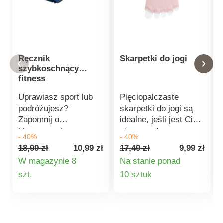
Ręcznik
Skarpetki do jogi
szybkoschnący
fitness
Uprawiasz sport lub
Pięciopalczaste
podróżujesz?
skarpetki do jogi są
Zapomnij o
idealne, jeśli jest Ci
klasycznych
zimno podczas
- 40%
- 40%
ręcznikach i spakuj
ćwiczeń lub jeśli
18,99 zł
10,99 zł
17,49 zł
9,99 zł
ręcznik fitness. Jest
Twoje stopy pocą się i
W magazynie 8
Na stanie ponad
lekki, bardzo miękki i
ślizgają. Dzięki
Szczegóły
Szczegóły
szt.
10 sztuk
przyjemny w dotyku.
otwartemu palcowi i
Ma właściwości
pięcie są niezwykle
produktu
produktu
ultrachłonne i jest
wygodne. Komfort jest
szybkoschnący.
dodatkowo
Ręcznik posiada
zwiększony przez