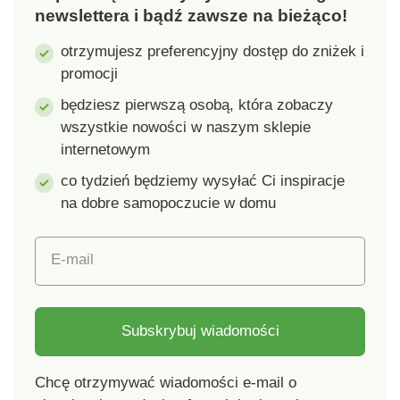
20 x 14 x 3,5 cm.
newslettera i bądź zawsze na bieżąco!
Materiał: tworzywo
otrzymujesz preferencyjny dostęp do zniżek i
sztuczne. Baterie nie
promocji
są dołączone.
będziesz pierwszą osobą, która zobaczy
wszystkie nowości w naszym sklepie
internetowym
co tydzień będziemy wysyłać Ci inspiracje
na dobre samopoczucie w domu
E-mail
Subskrybuj wiadomości
Chcę otrzymywać wiadomości e-mail o