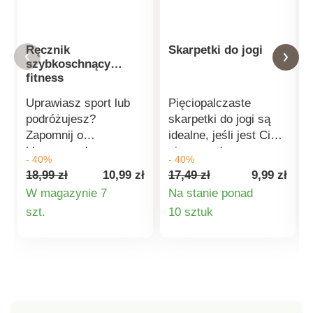
Ręcznik
Skarpetki do jogi
szybkoschnący
fitness
Uprawiasz sport lub
Pięciopalczaste
podróżujesz?
skarpetki do jogi są
Zapomnij o
idealne, jeśli jest Ci
klasycznych
zimno podczas
- 40%
- 40%
ręcznikach i spakuj
ćwiczeń lub jeśli
18,99 zł
10,99 zł
17,49 zł
9,99 zł
ręcznik fitness. Jest
Twoje stopy pocą się i
W magazynie 7
Na stanie ponad
lekki, bardzo miękki i
ślizgają. Dzięki
Szczegóły
Szczegóły
szt.
10 sztuk
przyjemny w dotyku.
otwartemu palcowi i
Ma właściwości
pięcie są niezwykle
produktu
produktu
ultrachłonne i jest
wygodne. Komfort jest
szybkoschnący.
dodatkowo
Ręcznik posiada
zwiększony przez
elastyczną pętlę do
antypoślizgowe
zawieszania i
wykończenie na