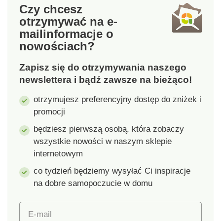
Czy chcesz
wygodnego
stopach, które
otrzymywać na e-
pakowania. Materiał
gwarantuje
mail
informacje o
jest odporny na
przyczepność do
nowościach?
zapachy
powierzchni i
spowodowane
bezpieczeństwo.
Zapisz się do otrzymywania naszego
wilgocią. Materiał:
Konstrukcja palców
mikrofibra - 85%
skarpet utrzymuje
newslettera i bądź zawsze na bieżąco!
poliester, 15%
prawidłową
otrzymujesz preferencyjny dostęp do zniżek i
poliamid. Wymiary: 80
ruchomość palców i
promocji
x 40 cm. Do
zapewnia stopom
uprawiania sportu W
naturalną
będziesz pierwszą osobą, która zobaczy
podróży i w domu
swobodę.Materiał:80%
wszystkie nowości w naszym sklepie
Lekki i składany do
bawełna, 20%
internetowym
minimum Super
elastan.Uni rozmiary
miękkie i wygodne w
36 - 41 Idealne do jogi
co tydzień będziemy wysyłać Ci inspiracje
kontakcie ze skórą
i innych ćwiczeń Pięć
na dobre samopoczucie w domu
Wysoka zdolność
palców z otwartym
absorpcji Szybkie
palcem i podbiciem
E-mail
schnięcie Elastyczny
Antypoślizgowa